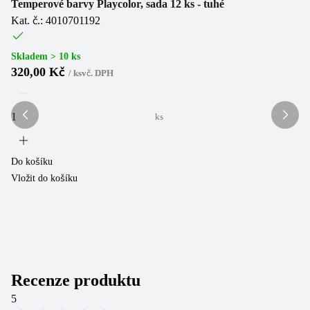
Temperové barvy Playcolor, sada 12 ks - tuhé
Kat. č.: 4010701192
Te
Ka
Skladem > 10 ks
320,00 Kč
/
ks
vč. DPH
Sk
1
ks
Do košíku
Vložit do košíku
Do
Vl
Recenze produktu
5