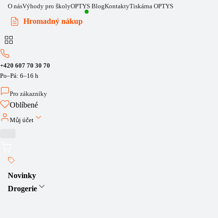
O nás
Výhody pro školy
OPTYS Blog
Kontakty
Tiskárna OPTYS
Hromadný nákup
+420 607 70 30 70
Po–Pá: 6–16 h
Pro zákazníky
Oblíbené
Můj účet
Novinky
Drogerie