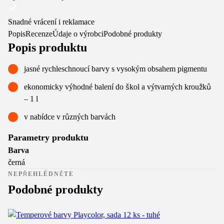
Snadné vrácení i reklamace
Popis
Recenze
Údaje o výrobci
Podobné produkty
Popis produktu
jasné rychleschnoucí barvy s vysokým obsahem pigmentu
ekonomicky výhodné balení do škol a výtvarných kroužků
– 1 l
v nabídce v různých barvách
Parametry produktu
Barva
černá
NEPŘEHLÉDNĚTE
Podobné produkty
N