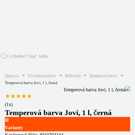
Optys.cz
Výtvarné potřeby
Malování
Temperové barvy
Temperová barva Jovi, 1 l, černá
(
1
x)
Temperová barva Jovi, 1 l, černá
Varianty
Katalogové číslo:
4010704244