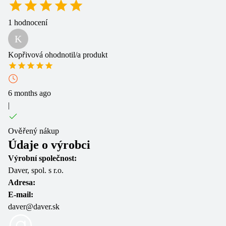
1
hodnocení
K
Kopřivová
ohodnotil/a produkt
6 months ago
|
Ověřený nákup
Údaje o výrobci
Výrobní společnost:
Daver, spol. s r.o.
Adresa:
E-mail:
daver@daver.sk