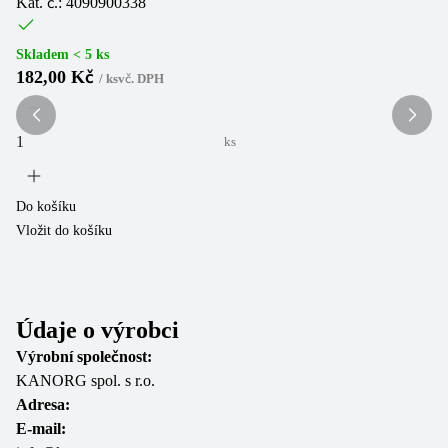
Kat. č.: 4090900338
Ka
Skladem < 5 ks
Sk
182,00 Kč
1
/
ks
vč. DPH
ks
Do košíku
Do
Vložit do košíku
Vl
Údaje o výrobci
Výrobní společnost:
KANORG spol. s r.o.
Adresa:
E-mail: