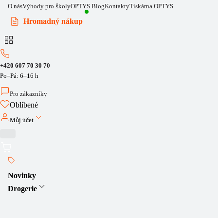
O nás
Výhody pro školy
OPTYS Blog
Kontakty
Tiskárna OPTYS
Hromadný nákup
+420 607 70 30 70
Po–Pá: 6–16 h
Pro zákazníky
Oblíbené
Můj účet
Novinky
Drogerie