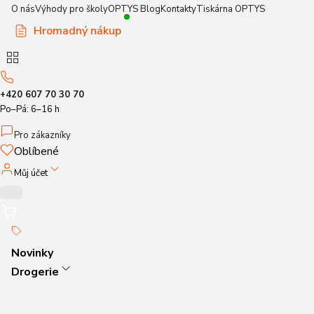
O nás
Výhody pro školy
OPTYS Blog
Kontakty
Tiskárna OPTYS
Hromadný nákup
+420 607 70 30 70
Po–Pá: 6–16 h
Pro zákazníky
Oblíbené
Můj účet
Novinky
Drogerie