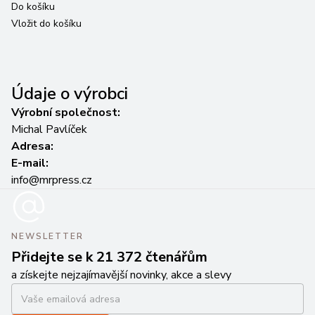
Do košíku
Do
Vložit do košíku
Vl
Údaje o výrobci
Výrobní společnost:
Michal Pavlíček
Adresa:
E-mail:
info@mrpress.cz
NEWSLETTER
Přidejte se k 21 372 čtenářům
a získejte nejzajímavější novinky, akce a slevy