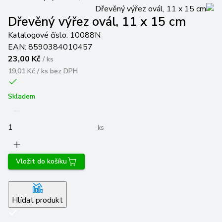
Dřevěný výřez ovál, 11 x 15 cm
Katalogové číslo:
10088N
EAN:
8590384010457
23,00 Kč
/
ks
19,01 Kč / ks
bez DPH
Skladem
ks
Vložit do košíku
Hlídat produkt