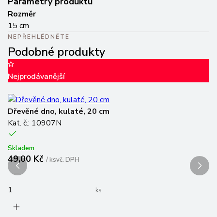
Parametry produktu
Rozměr
15 cm
NEPŘEHLÉDNĚTE
Podobné produkty
Nejprodávanější
Va
Dřevěné dno, kulaté, 20 cm
D
Kat. č.: 10907N
Ka
Skladem
Sk
49,00 Kč
1
/
ks
vč. DPH
ks