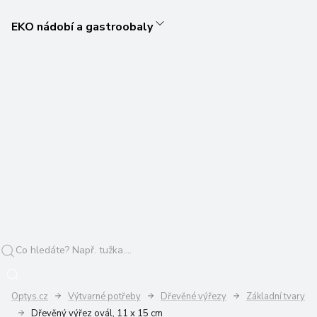
EKO nádobí a gastroobaly
Optys.cz
Výtvarné potřeby
Dřevěné výřezy
Základní tvary
Dřevěný výřez ovál, 11 x 15 cm