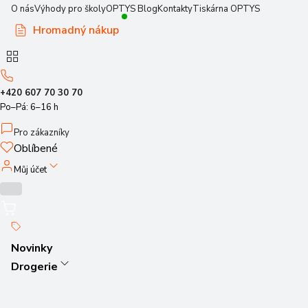
O nás
Výhody pro školy
OPTYS Blog
Kontakty
Tiskárna OPTYS
Hromadný nákup
+420 607 70 30 70
Po–Pá: 6–16 h
Pro zákazníky
Oblíbené
Můj účet
Novinky
Drogerie