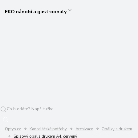
EKO nádobí a gastroobaly
Optys.cz
Kancelářské potřeby
Archivace
Obálky s drukem
Spisový obal s drukem A4, červený