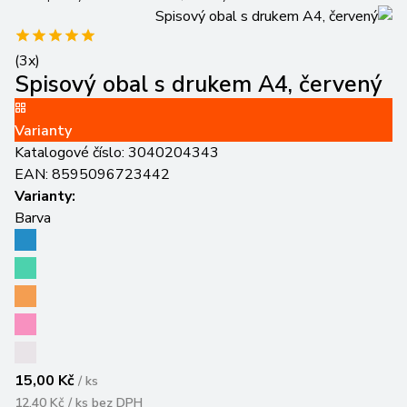
(
3
x)
Spisový obal s drukem A4, červený
Varianty
Katalogové číslo:
3040204343
EAN:
8595096723442
Varianty:
Barva
15,00 Kč
/
ks
12,40 Kč / ks
bez DPH