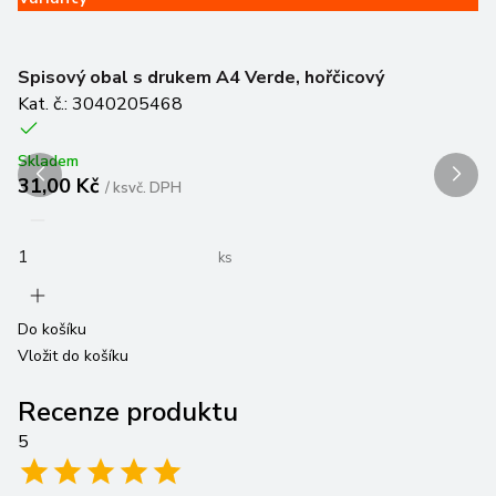
S
Ka
Spisový obal s drukem A4 Verde, hořčicový
Kat. č.: 3040205468
Sk
2
Skladem
31,00 Kč
/
ks
vč. DPH
ks
Do
Vl
Do košíku
Vložit do košíku
Recenze produktu
5