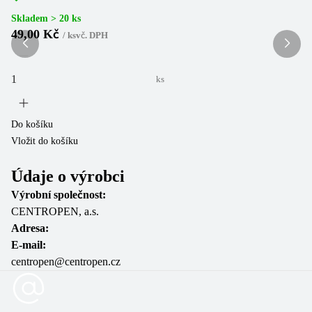
Skladem > 20 ks
Sk
49,00 Kč
1
/
ks
vč. DPH
ks
Do košíku
Do
Vložit do košíku
Vl
Údaje o výrobci
Výrobní společnost:
CENTROPEN, a.s.
Adresa:
E-mail:
centropen@centropen.cz