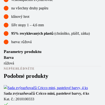
na všechny druhy papíru
klínový hrot
šíře stopy 1 – 4,6 mm
95% recyklovaných plastů
(chránítko, plášť, zátka)
barva: růžová
Parametry produktu
Barva
růžová
NEPŘEHLÉDNĚTE
Podobné produkty
Sada zvýrazňovačů Cricco mini, pastelové barvy, 4 ks
Zn
Kat. č.: 2010100333
Ka