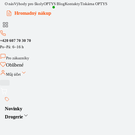
O nás
Výhody pro školy
OPTYS Blog
Kontakty
Tiskárna OPTYS
Hromadný nákup
+420 607 70 30 70
Po–Pá: 6–16 h
Pro zákazníky
Oblíbené
Můj účet
Novinky
Drogerie