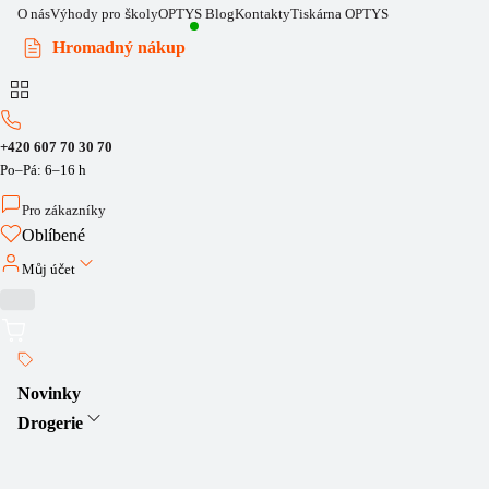
O nás
Výhody pro školy
OPTYS Blog
Kontakty
Tiskárna OPTYS
Hromadný nákup
+420 607 70 30 70
Po–Pá: 6–16 h
Pro zákazníky
Oblíbené
Můj účet
Novinky
Drogerie