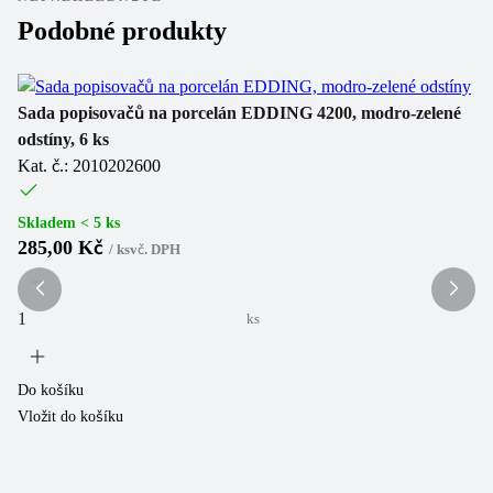
Podobné produkty
Sl
Sada popisovačů na porcelán EDDING 4200, modro-zelené
odstíny, 6 ks
Fi
Kat. č.: 2010202600
Ka
Skladem < 5 ks
Sk
285,00 Kč
10
/
ks
vč. DPH
7
ks
Do košíku
Vložit do košíku
Do
Vl