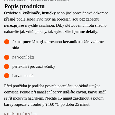
Popis produktu
Ozdobte si
květináče, hrníčky
nebo jiné porcelánové dekorace
přesně podle sebe! Tyto fixy na porcelán jsou bez zápachu,
nerozpíjí se
a rychle zaschnou. Díky štětcovému hrotu snadno
nabarvíte jak větší plochy, tak vykouzlíte i
jemné detaily
.
fix na
porcelán
, glazurovanou
keramiku
a žáruvzdorné
sklo
na vodní bázi
perfektní i pro začátečníky
barva: modrá
Před použitím je potřeba povrch porcelánu pořádně umýt a
odmastit. Pokud při nanášení barvy uděláte chybu, barvu stačí
setřít mokrým hadříkem. Nechte 15 minut zaschnout a potom
barvy zapečte v troubě při 160 °C po dobu 25 minut.
NEPŘEHLÉDNĚTE