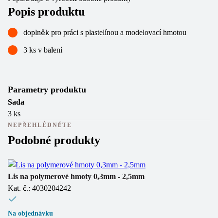
Popis produktu
doplněk pro práci s plastelínou a modelovací hmotou
3 ks v balení
Parametry produktu
Sada
3 ks
NEPŘEHLÉDNĚTE
Podobné produkty
Lis na polymerové hmoty 0,3mm - 2,5mm
Jo
Kat. č.: 4030204242
Ka
(
1
Na objednávku