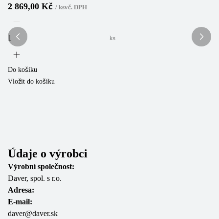
2 869,00 Kč
/
ks
vč. DPH
Sk
3
ks
Do košíku
Vložit do košíku
Do
Vl
Údaje o výrobci
Výrobní společnost:
Daver, spol. s r.o.
Adresa:
E-mail:
daver@daver.sk