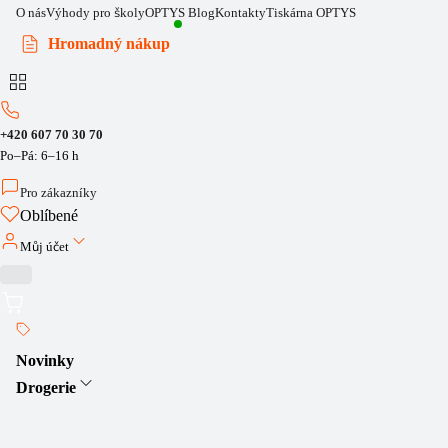
O nás
Výhody pro školy
OPTYS Blog
Kontakty
Tiskárna OPTYS
Hromadný nákup
+420 607 70 30 70
Po–Pá: 6–16 h
Pro zákazníky
Oblíbené
Můj účet
Novinky
Drogerie