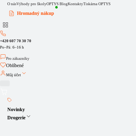
O nás
Výhody pro školy
OPTYS Blog
Kontakty
Tiskárna OPTYS
Hromadný nákup
+420 607 70 30 70
Po–Pá: 6–16 h
Pro zákazníky
Oblíbené
Můj účet
Novinky
Drogerie