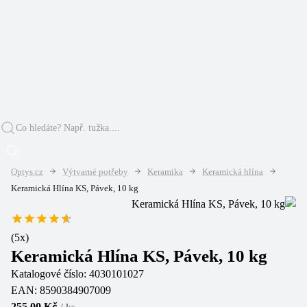
Optys.cz
Výtvarné potřeby
Keramika
Keramická hlína
Keramická Hlína KS, Pávek, 10 kg
(
5
x)
Keramická Hlína KS, Pávek, 10 kg
Katalogové číslo:
4030101027
EAN:
8590384907009
255,00 Kč