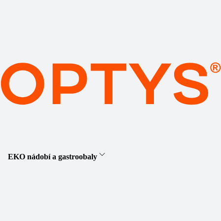
EKO nádobí a gastroobaly