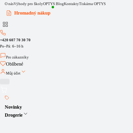
O nás
Výhody pro školy
OPTYS Blog
Kontakty
Tiskárna OPTYS
Hromadný nákup
+420 607 70 30 70
Po–Pá: 6–16 h
Pro zákazníky
Oblíbené
Můj účet
Novinky
Drogerie