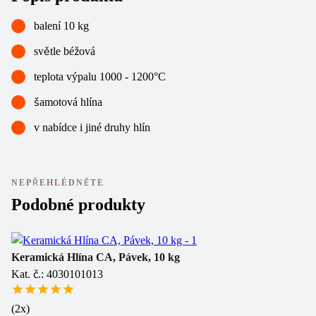
balení 10 kg
světle béžová
teplota výpalu 1000 - 1200°C
šamotová hlína
v nabídce i jiné druhy hlín
NEPŘEHLÉDNĚTE
Podobné produkty
Keramická Hlína CA, Pávek, 10 kg
Ke
Kat. č.: 4030101013
Ka
(
2
x)
(
1