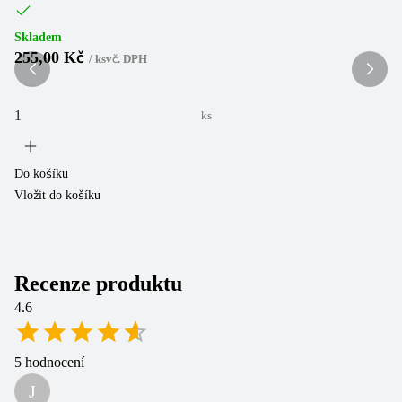
Skladem
Sk
255,00 Kč
2
/
ks
vč. DPH
ks
Do košíku
Do
Vložit do košíku
Vl
Recenze produktu
4.6
5
hodnocení
J