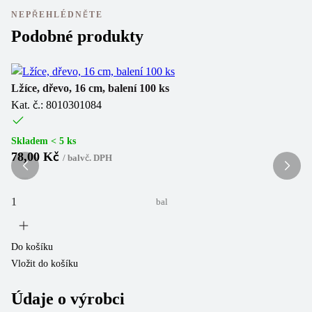
NEPŘEHLÉDNĚTE
Podobné produkty
Lžíce, dřevo, 16 cm, balení 100 ks
Br
Kat. č.: 8010301084
Ka
Skladem < 5 ks
Sk
78,00 Kč
2
/
bal
vč. DPH
bal
Do košíku
Do
Vložit do košíku
Vl
Údaje o výrobci