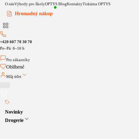
O nás
Výhody pro školy
OPTYS Blog
Kontakty
Tiskárna OPTYS
Hromadný nákup
+420 607 70 30 70
Po–Pá: 6–16 h
Pro zákazníky
Oblíbené
Můj účet
Novinky
Drogerie