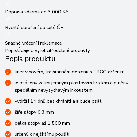
Doprava zdarma od 3 000 Kč
Rychlé doručení po celé ČR
Snadné vrácení i reklamace
Popis
Údaje o výrobci
Podobné produkty
Popis produktu
liner v novém, trojhranném designu s ERGO držením
je osázený velmi jemným plastovým hrotem a plněný
speciálním nevysychavým inkoustem
vydrží i 14 dnů bez chránítka a bude psát
šíře stopy 0,3 mm
délka stopy až 1 500 mm
určený k nejširšímu použití