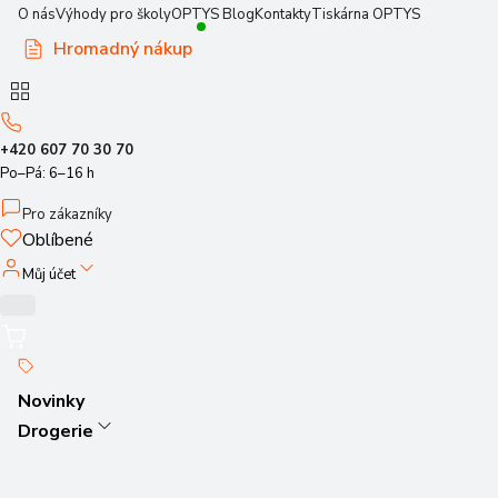
O nás
Výhody pro školy
OPTYS Blog
Kontakty
Tiskárna OPTYS
Hromadný nákup
+420 607 70 30 70
Po–Pá: 6–16 h
Pro zákazníky
Oblíbené
Můj účet
Novinky
Drogerie