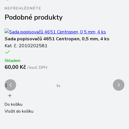
NEPŘEHLÉDNĚTE
Podobné produkty
Va
Sada popisovačů 4651 Centropen, 0,5 mm, 4 ks
Kat. č.: 2010202581
Po
Ka
Skladem
60,00 Kč
/
ks
vč. DPH
Sk
6
ks
Do košíku
Vložit do košíku
Do
Vl