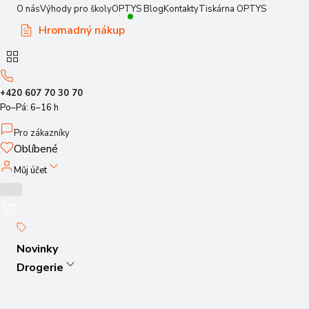
O nás
Výhody pro školy
OPTYS Blog
Kontakty
Tiskárna OPTYS
Hromadný nákup
+420 607 70 30 70
Po–Pá: 6–16 h
Pro zákazníky
Oblíbené
Můj účet
Novinky
Drogerie