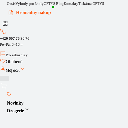
O nás
Výhody pro školy
OPTYS Blog
Kontakty
Tiskárna OPTYS
Hromadný nákup
+420 607 70 30 70
Po–Pá: 6–16 h
Pro zákazníky
Oblíbené
Můj účet
Novinky
Drogerie