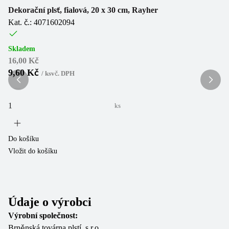
Dekorační plsť, fialová, 20 x 30 cm, Rayher
De
Kat. č.: 4071602094
Ka
Skladem
Sk
16,00 Kč
36
9,60 Kč
2
/
ks
vč. DPH
ks
Do košíku
Do
Vložit do košíku
Vl
Údaje o výrobci
Výrobní společnost:
Brněnská továrna plstí ,s.r.o.