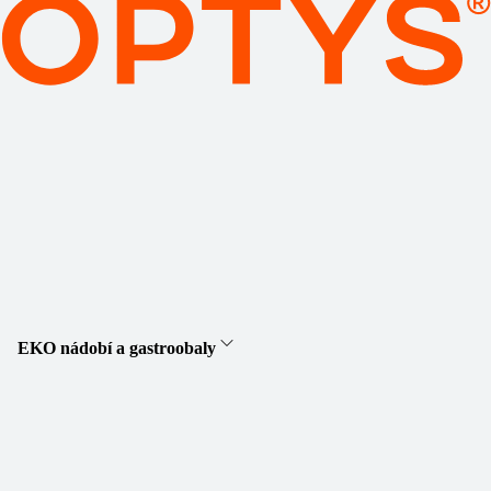
EKO nádobí a gastroobaly