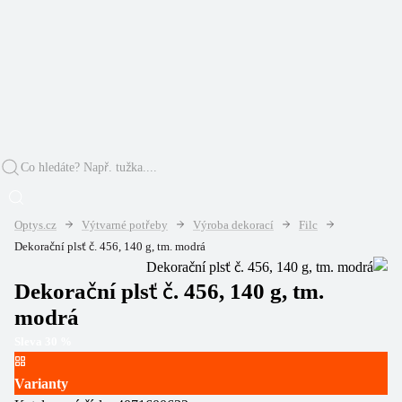
Optys.cz
Výtvarné potřeby
Výroba dekorací
Filc
Dekorační plsť č. 456, 140 g, tm. modrá
Dekorační plsť č. 456, 140 g, tm.
modrá
Sleva
30
%
Varianty