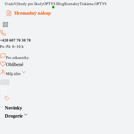
O nás
Výhody pro školy
OPTYS Blog
Kontakty
Tiskárna OPTYS
Hromadný nákup
+420 607 70 30 70
Po–Pá: 6–16 h
Pro zákazníky
Oblíbené
Můj účet
Novinky
Drogerie