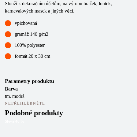
Slouží k dekoračním účelům, na výrobu hraček, loutek,
karnevalových masek a jiných věcí.
vpichovaná
gramáž 140 g/m2
100% polyester
formát 20 x 30 cm
Parametry produktu
Barva
tm. modrá
NEPŘEHLÉDNĚTE
Podobné produkty
Sleva
40
%
Sl