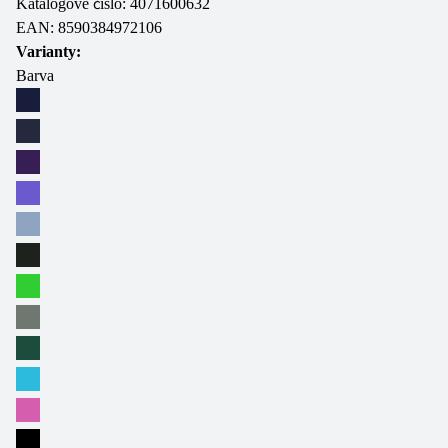
Katalogové číslo:
4071600632
EAN:
8590384972106
Varianty:
Barva