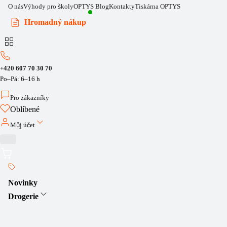
O nás
Výhody pro školy
OPTYS Blog
Kontakty
Tiskárna OPTYS
Hromadný nákup
+420 607 70 30 70
Po–Pá: 6–16 h
Pro zákazníky
Oblíbené
Můj účet
Novinky
Drogerie