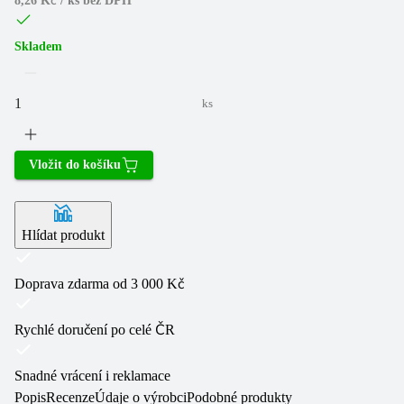
8,26 Kč / ks
bez DPH
Skladem
ks
Vložit do košíku
Hlídat produkt
Doprava zdarma od 3 000 Kč
Rychlé doručení po celé ČR
Snadné vrácení i reklamace
Popis
Recenze
Údaje o výrobci
Podobné produkty