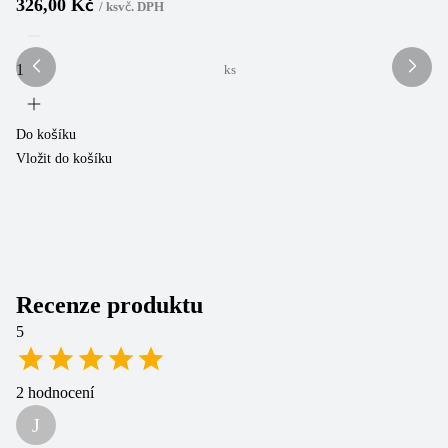
326,00 Kč
2
/
ks
vč. DPH
ks
Do košíku
Do
Vložit do košíku
Vl
Recenze produktu
5
2
hodnocení
J