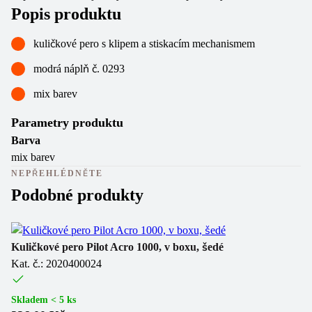
Popis produktu
kuličkové pero s klipem a stiskacím mechanismem
modrá náplň č. 0293
mix barev
Parametry produktu
Barva
mix barev
NEPŘEHLÉDNĚTE
Podobné produkty
Kuličkové pero Pilot Acro 1000, v boxu, šedé
Pi
Kat. č.: 2020400024
Ka
Skladem < 5 ks
Sk