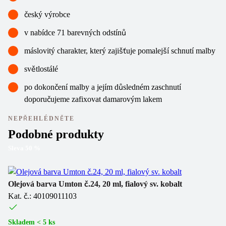
český výrobce
v nabídce 71 barevných odstínů
máslovitý charakter, který zajišťuje pomalejší schnutí malby
světlostálé
po dokončení malby a jejím důsledném zaschnutí
doporučujeme zafixovat damarovým lakem
NEPŘEHLÉDNĚTE
Podobné produkty
Sleva
50
%
Sl
Olejová barva Umton č.24, 20 ml, fialový sv. kobalt
Ol
Kat. č.: 40109011103
Ka
Skladem < 5 ks
Sk