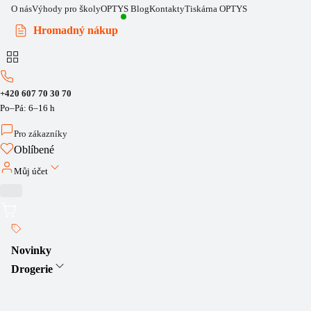
O nás
Výhody pro školy
OPTYS Blog
Kontakty
Tiskárna OPTYS
Hromadný nákup
+420 607 70 30 70
Po–Pá: 6–16 h
Pro zákazníky
Oblíbené
Můj účet
Novinky
Drogerie