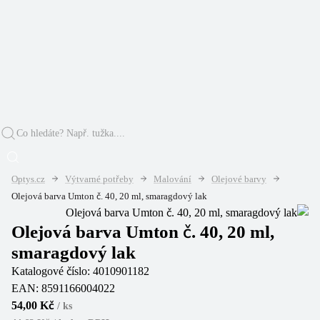
Optys.cz
Výtvarné potřeby
Malování
Olejové barvy
Olejová barva Umton č. 40, 20 ml, smaragdový lak
Olejová barva Umton č. 40, 20 ml,
smaragdový lak
Katalogové číslo:
4010901182
EAN:
8591166004022
54,00 Kč
/
ks