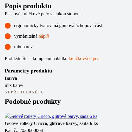
Popis produktu
Plastové kuličkové pero s tenkou stopou.
ergonomicky tvarovaná gumová úchopová část
vyměnitelná
náplň
mix barev
Prohlédněte si kompletní nabídku
kuličkových per.
Parametry produktu
Barva
mix barev
NEPŘEHLÉDNĚTE
Podobné produkty
Gelové rollery Cricco, glitrové barvy, sada 6 ks
Po
Kat. č.: 2020600004
Ka