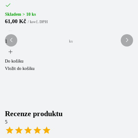
Skladem > 10 ks
Sk
61,00 Kč
2
/
ks
vč. DPH
ks
Do košíku
Do
Vložit do košíku
Vl
Recenze produktu
5