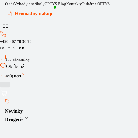
O nás
Výhody pro školy
OPTYS Blog
Kontakty
Tiskárna OPTYS
Hromadný nákup
+420 607 70 30 70
Po–Pá: 6–16 h
Pro zákazníky
Oblíbené
Můj účet
Novinky
Drogerie