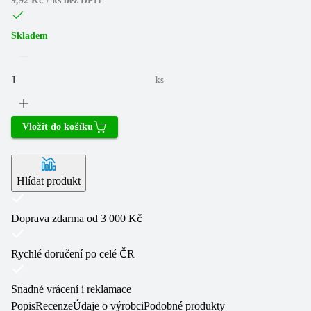
9,92 Kč / ks
bez DPH
Skladem
ks
Vložit do košíku
Hlídat produkt
Doprava zdarma od 3 000 Kč
Rychlé doručení po celé ČR
Snadné vrácení i reklamace
Popis
Recenze
Údaje o výrobci
Podobné produkty