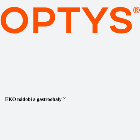
EKO nádobí a gastroobaly