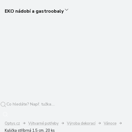
EKO nádobí a gastroobaly
Optys.cz
Výtvarné potřeby
Výroba dekorací
Vánoce
Kulička stříbrná 1,5 cm, 20 ks