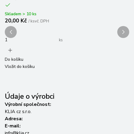
Skladem > 10 ks
Sk
20,00 Kč
1
/
ks
vč. DPH
ks
Do košíku
Do
Vložit do košíku
Vl
Údaje o výrobci
Výrobní společnost:
KLIA cz s.r.o.
Adresa:
E-mail:
info@klia.cz