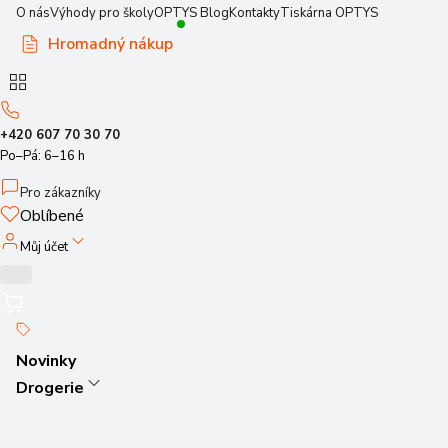
O nás
Výhody pro školy
OPTYS Blog
Kontakty
Tiskárna OPTYS
Hromadný nákup
+420 607 70 30 70
Po–Pá: 6–16 h
Pro zákazníky
Oblíbené
Můj účet
Novinky
Drogerie