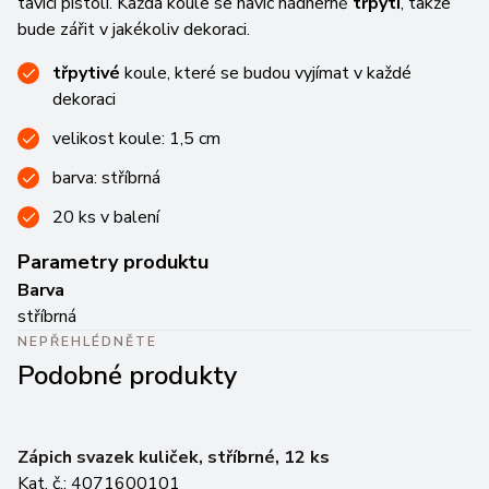
tavící pistoli. Každá koule se navíc nádherně
třpytí
, takže
bude zářit v jakékoliv dekoraci.
třpytivé
koule, které se budou vyjímat v každé
dekoraci
velikost koule: 1,5 cm
barva: stříbrná
20 ks v balení
Parametry produktu
Barva
stříbrná
NEPŘEHLÉDNĚTE
Podobné produkty
Zápich svazek kuliček, stříbrné, 12 ks
S
Kat. č.: 4071600101
Ka