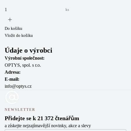
Do
Vl
ks
Do košíku
Vložit do košíku
Údaje o výrobci
Výrobní společnost:
OPTYS, spol. s r.o.
Adresa:
E-mail:
info@optys.cz
NEWSLETTER
Přidejte se k 21 372 čtenářům
a získejte nejzajímavější novinky, akce a slevy