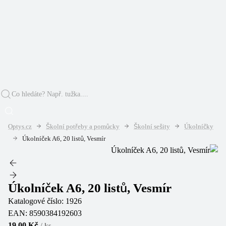
Optys.cz
Školní potřeby a pomůcky
Školní sešity
Úkolníčky
Úkolníček A6, 20 listů, Vesmír
Úkolníček A6, 20 listů, Vesmír
Katalogové číslo:
1926
EAN:
8590384192603
19,00 Kč
/
ks