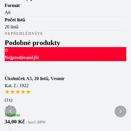
Formát
A6
Počet listů
20 listů
NEPŘEHLÉDNĚTE
Podobné produkty
Nejprodávanější
Úk
Ka
Úkolníček A5, 20 listů, Vesmír
Kat. č.: 1922
Sk
1
(
1
x)
Skladem
34,00 Kč
/
ks
vč. DPH