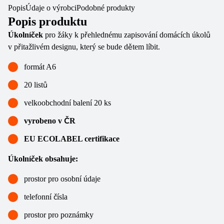
Popis
Údaje o výrobci
Podobné produkty
Popis produktu
Úkolníček
pro žáky k přehlednému zapisování domácích úkolů
v přitažlivém designu, který se bude dětem líbit.
formát A6
20 listů
velkoobchodní balení 20 ks
vyrobeno v ČR
EU ECOLABEL certifikace
Úkolníček obsahuje:
prostor pro osobní údaje
telefonní čísla
prostor pro poznámky