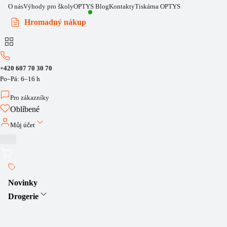
O nás
Výhody pro školy
OPTYS Blog
Kontakty
Tiskárna OPTYS
Hromadný nákup
+420 607 70 30 70
Po–Pá: 6–16 h
Pro zákazníky
Oblíbené
Můj účet
Novinky
Drogerie