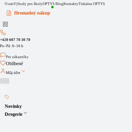
O nás
Výhody pro školy
OPTYS Blog
Kontakty
Tiskárna OPTYS
Hromadný nákup
+420 607 70 30 70
Po–Pá: 6–16 h
Pro zákazníky
Oblíbené
Můj účet
Novinky
Drogerie