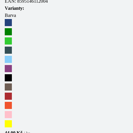
EAN:
8595146112004
Varianty:
Barva
44,00 Kč