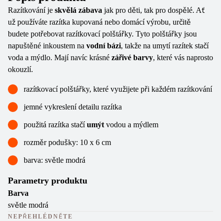
Razítkování je
skvělá zábava
jak pro děti, tak pro dospělé. Ať
už používáte razítka kupovaná nebo domácí výrobu, určitě
budete potřebovat razítkovací polštářky. Tyto polštářky jsou
napuštěné inkoustem na
vodní bázi
, takže na umytí razítek stačí
voda a mýdlo. Mají navíc krásné
zářivé barvy
, které vás naprosto
okouzlí.
razítkovací polštářky, které využijete při každém razítkování
jemné vykreslení detailu razítka
použitá razítka stačí
umýt
vodou a mýdlem
rozměr podušky: 10 x 6 cm
barva: světle modrá
Parametry produktu
Barva
světle modrá
NEPŘEHLÉDNĚTE