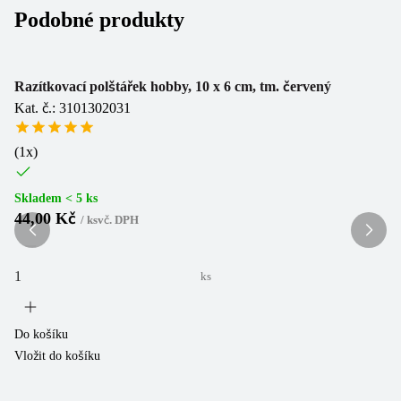
Podobné produkty
Sl
Razítkovací polštářek hobby, 10 x 6 cm, tm. červený
Kat. č.: 3101302031
Ra
Ka
(
1
x)
(
1
Skladem < 5 ks
44,00 Kč
/
ks
vč. DPH
Sk
11
7
ks
Do košíku
Vložit do košíku
Do
Vl