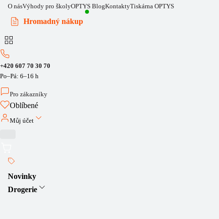
O nás
Výhody pro školy
OPTYS Blog
Kontakty
Tiskárna OPTYS
Hromadný nákup
+420 607 70 30 70
Po–Pá: 6–16 h
Pro zákazníky
Oblíbené
Můj účet
Novinky
Drogerie