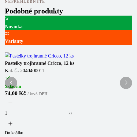
NEPŘEHLÉDNĚTE
Podobné produkty
Novinka
Va
Varianty
Pa
Pastelky trojhranné Cricco, 12 ks
12
Kat. č.: 2040400011
Ka
Skladem
Sk
74,00 Kč
5
/
ks
vč. DPH
ks
Do košíku
Do