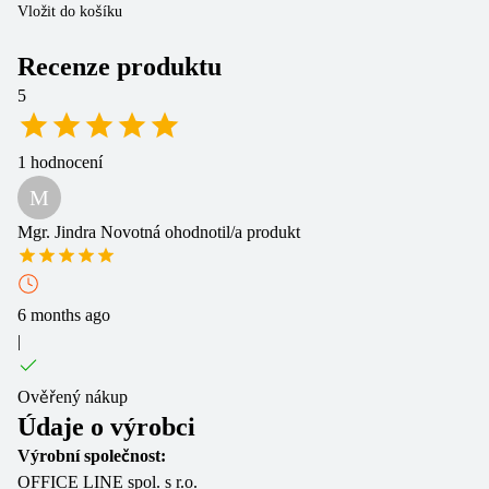
Vložit do košíku
Vl
Recenze produktu
5
1
hodnocení
M
Mgr. Jindra Novotná
ohodnotil/a produkt
6 months ago
|
Ověřený nákup
Údaje o výrobci
Výrobní společnost:
OFFICE LINE spol. s r.o.