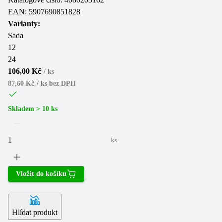
EAN:
5907690851828
Varianty:
Sada
12
24
106,00 Kč
/
ks
87,60 Kč / ks
bez DPH
Skladem > 10 ks
ks
Vložit do košíku
Hlídat produkt