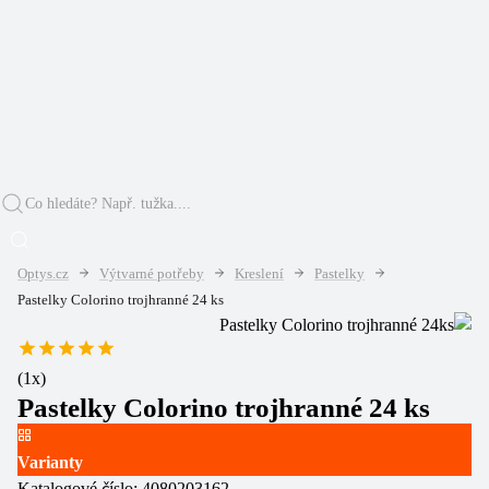
Optys.cz
Výtvarné potřeby
Kreslení
Pastelky
Pastelky Colorino trojhranné 24 ks
(
1
x)
Pastelky Colorino trojhranné 24 ks
Varianty
Katalogové číslo:
4080203162