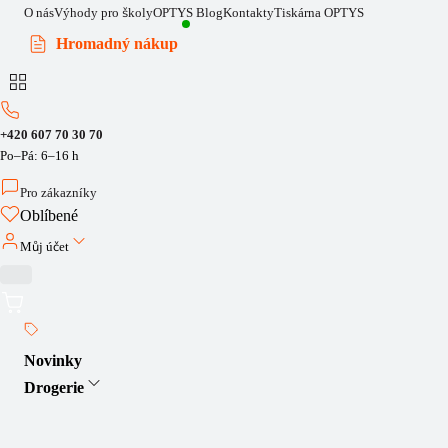
O nás
Výhody pro školy
OPTYS Blog
Kontakty
Tiskárna OPTYS
Hromadný nákup
+420 607 70 30 70
Po–Pá: 6–16 h
Pro zákazníky
Oblíbené
Můj účet
Novinky
Drogerie