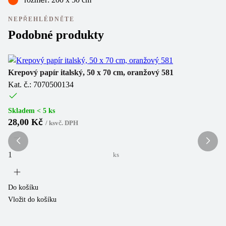
NEPŘEHLÉDNĚTE
Podobné produkty
Krepový papír italský, 50 x 70 cm, oranžový 581
Kr
Kat. č.: 7070500134
Ka
Skladem < 5 ks
Sk
28,00 Kč
2
/
ks
vč. DPH
ks
Do košíku
Do
Vložit do košíku
Vl