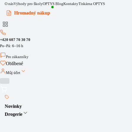
O nás
Výhody pro školy
OPTYS Blog
Kontakty
Tiskárna OPTYS
Hromadný nákup
+420 607 70 30 70
Po–Pá: 6–16 h
Pro zákazníky
Oblíbené
Můj účet
Novinky
Drogerie