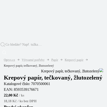
Optys.cz
Výtvarné potřeby
Papír
Krepový papír
Krepový papír, tečkovaný, žlutozelený
Krepový papír, tečkovaný, žlutozelený
Katalogové číslo:
7070500061
EAN:
8593539176671
22,00 Kč
/
ks
18,18 Kč / ks
bez DPH