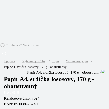
Optys.cz
Výtvarné potřeby
Papír
Vzorovaný papír
Papír A4, srdíčka lososový, 170 g - oboustranný
Papír A4, srdíčka lososový, 170 g -
oboustranný
Sleva
40
%
Katalogové číslo:
7624
EAN:
8590384762400