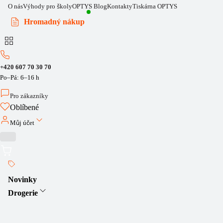
O nás
Výhody pro školy
OPTYS Blog
Kontakty
Tiskárna OPTYS
Hromadný nákup
+420 607 70 30 70
Po–Pá: 6–16 h
Pro zákazníky
Oblíbené
Můj účet
Novinky
Drogerie