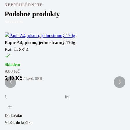
NEPŘEHLÉDNĚTE
Podobné produkty
Sleva
40
%
Sl
Papír A4, písmo, jednostranný 170g
Pa
Kat. č.: 8814
Ka
(
1
Skladem
9,00 Kč
5,40 Kč
/
ks
vč. DPH
Sk
9,
5
ks
Do košíku
Vložit do košíku
Do