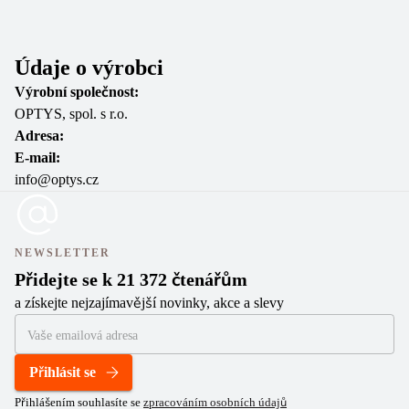
Vl
Údaje o výrobci
Výrobní společnost:
OPTYS, spol. s r.o.
Adresa:
E-mail:
info@optys.cz
NEWSLETTER
Přidejte se k 21 372 čtenářům
a získejte nejzajímavější novinky, akce a slevy
Přihlásit se
Přihlášením souhlasíte se
zpracováním osobních údajů