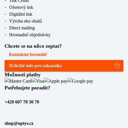
Tisk Cenin
Ofsetový tisk
Digitální tisk
Výroba eko obalů
Direct mailing
Hromadné objednávky
Chcete se na něco zeptat?
Kontaktní formulář
Důležité info pro zákazníky
Možnosti platby
Potřebujete poradit?
+420 607 70 30 70
Po–Pá: 6–16 h
shop@optys.cz