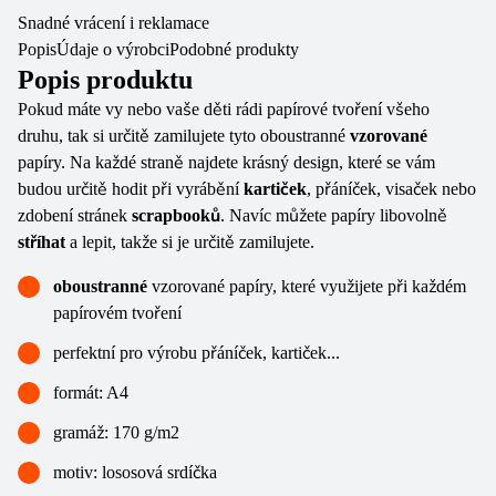
Snadné vrácení i reklamace
Popis
Údaje o výrobci
Podobné produkty
Popis produktu
Pokud máte vy nebo vaše děti rádi papírové tvoření všeho
druhu, tak si určitě zamilujete tyto oboustranné
vzorované
papíry. Na každé straně najdete krásný design, které se vám
budou určitě hodit při vyrábění
kartiček
, přáníček, visaček nebo
zdobení stránek
scrapbooků
. Navíc můžete papíry libovolně
stříhat
a lepit, takže si je určitě zamilujete.
oboustranné
vzorované papíry, které využijete při každém
papírovém tvoření
perfektní pro výrobu přáníček, kartiček...
formát: A4
gramáž: 170 g/m2
motiv: lososová srdíčka