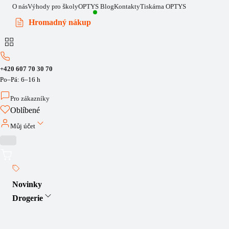
O nás
Výhody pro školy
OPTYS Blog
Kontakty
Tiskárna OPTYS
Hromadný nákup
+420 607 70 30 70
Po–Pá: 6–16 h
Pro zákazníky
Oblíbené
Můj účet
Novinky
Drogerie