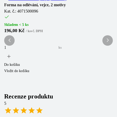
Forma na odlévání, vejce, 2 motivy
Kat. č.: 4071500096
Si
mo
Ka
Skladem < 5 ks
196,00 Kč
/
ks
vč. DPH
Sk
2
ks
Do košíku
Vložit do košíku
Do
Vl
Recenze produktu
5