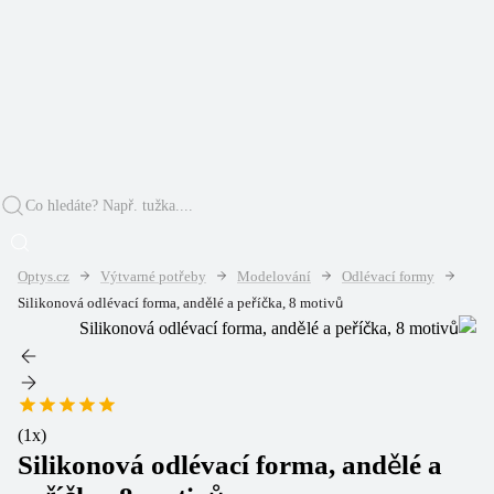
Optys.cz
Výtvarné potřeby
Modelování
Odlévací formy
Silikonová odlévací forma, andělé a peříčka, 8 motivů
(
1
x)
Silikonová odlévací forma, andělé a