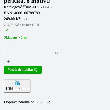
peříčka, 8 motivů
Katalogové číslo:
4071500615
EAN:
4006166788789
249,00 Kč
/
ks
205,79 Kč / ks
bez DPH
Skladem > 5 ks
ks
Vložit do košíku
Hlídat produkt
Doprava zdarma od 3 000 Kč