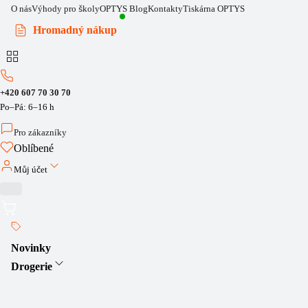
O nás
Výhody pro školy
OPTYS Blog
Kontakty
Tiskárna OPTYS
Hromadný nákup
+420 607 70 30 70
Po–Pá: 6–16 h
Pro zákazníky
Oblíbené
Můj účet
Novinky
Drogerie