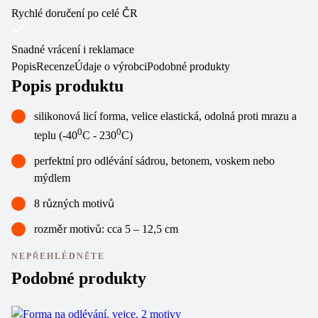
Rychlé doručení po celé ČR
Snadné vrácení i reklamace
Popis
Recenze
Údaje o výrobci
Podobné produkty
Popis produktu
silikonová licí forma, velice elastická, odolná proti mrazu a
0
0
teplu (-40
C - 230
C)
perfektní pro odlévání sádrou, betonem, voskem nebo
mýdlem
8 různých motivů
rozměr motivů: cca 5 – 12,5 cm
NEPŘEHLÉDNĚTE
Podobné produkty