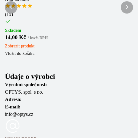
(
1
x)
Sk
1
Skladem
Zo
14,00 Kč
/
ks
vč. DPH
Vl
Zobrazit
produkt
Vložit do košíku
Údaje o výrobci
Výrobní společnost:
OPTYS, spol. s r.o.
Adresa:
E-mail:
info@optys.cz