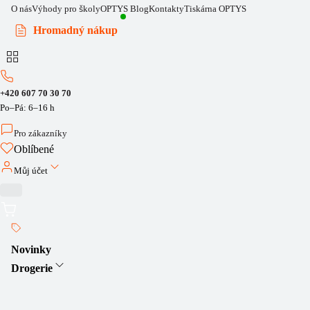
O nás
Výhody pro školy
OPTYS Blog
Kontakty
Tiskárna OPTYS
Hromadný nákup
+420 607 70 30 70
Po–Pá: 6–16 h
Pro zákazníky
Oblíbené
Můj účet
Novinky
Drogerie