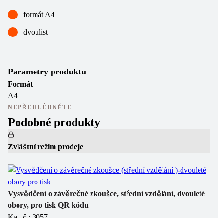
formát A4
dvoulist
Parametry produktu
Formát
A4
NEPŘEHLÉDNĚTE
Podobné produkty
Zvláštní režim prodeje
Zv
Vý
Vysvědčení o závěrečné zkoušce, střední vzdělání, dvouleté
Ka
obory, pro tisk QR kódu
Kat. č.: 3057
(
1