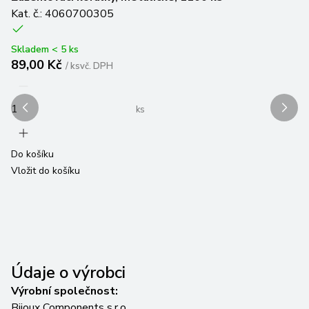
Kat. č.: 4060700305
Ka
Skladem < 5 ks
Sk
89,00 Kč
8
/
ks
vč. DPH
ks
Do košíku
Do
Vložit do košíku
Vl
Údaje o výrobci
Výrobní společnost:
Bijoux Components s.r.o.