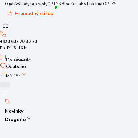
O nás
Výhody pro školy
OPTYS Blog
Kontakty
Tiskárna OPTYS
Hromadný nákup
+420 607 70 30 70
Po–Pá: 6–16 h
Pro zákazníky
Oblíbené
Můj účet
Novinky
Drogerie