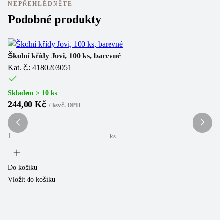
NEPŘEHLÉDNĚTE
Podobné produkty
Ne
Školní křídy Jovi, 100 ks, barevné
Kat. č.: 4180203051
Šk
Ka
Skladem > 10 ks
244,00 Kč
/
ks
vč. DPH
Sk
6
ks
Do košíku
Vložit do košíku
Do
Vl