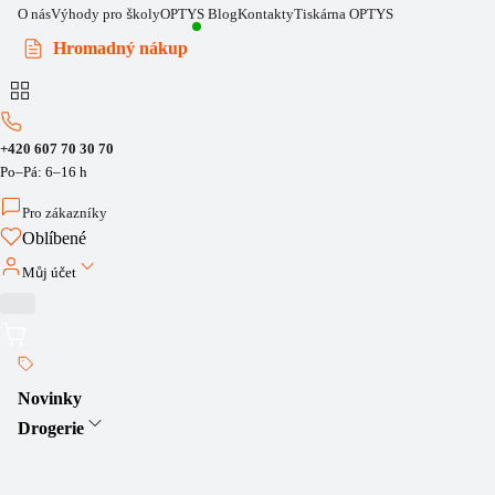
O nás
Výhody pro školy
OPTYS Blog
Kontakty
Tiskárna OPTYS
Hromadný nákup
+420 607 70 30 70
Po–Pá: 6–16 h
Pro zákazníky
Oblíbené
Můj účet
Novinky
Drogerie