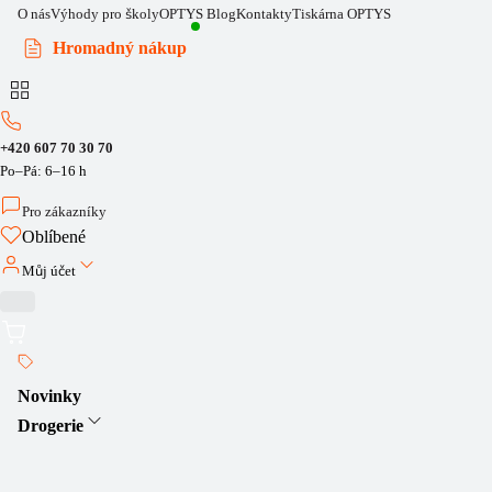
O nás
Výhody pro školy
OPTYS Blog
Kontakty
Tiskárna OPTYS
Hromadný nákup
+420 607 70 30 70
Po–Pá: 6–16 h
Pro zákazníky
Oblíbené
Můj účet
Novinky
Drogerie