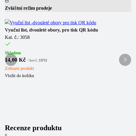
Zvláštní režim prodeje
Zv
Vyuční list, dvouleté obory, pro tisk QR kódu
Ko
Kat. č.: 3058
Ka
Skladem
Sk
14,00 Kč
5
/
ks
vč. DPH
Zobrazit
produkt
Zo
Vložit do košíku
Vl
Recenze produktu
5