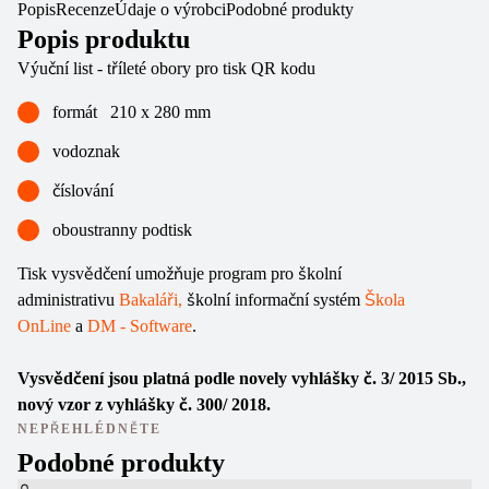
Popis
Recenze
Údaje o výrobci
Podobné produkty
Popis produktu
Výuční list - tříleté obory pro tisk QR kodu
formát 210 x 280 mm
vodoznak
číslování
oboustranny podtisk
Tisk vysvědčení umožňuje program pro školní
administrativu
Bakaláři,
školní informační systém
Škola
OnLine
a
DM - Software
.
Vysvědčení jsou platná podle novely vyhlášky č. 3/ 2015 Sb.,
nový vzor z vyhlášky č. 300/ 2018.
NEPŘEHLÉDNĚTE
Podobné produkty