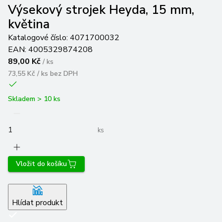
Výsekový strojek Heyda, 15 mm,
květina
Katalogové číslo:
4071700032
EAN:
4005329874208
89,00 Kč
/
ks
73,55 Kč / ks
bez DPH
Skladem > 10 ks
ks
Vložit do košíku
Hlídat produkt