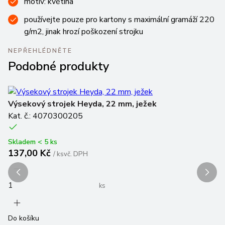
motiv: květina
používejte pouze pro kartony s maximální gramáží 220
g/m2, jinak hrozí poškození strojku
NEPŘEHLÉDNĚTE
Podobné produkty
Výsekový strojek Heyda, 22 mm, ježek
V
Kat. č.: 4070300205
Ka
Skladem < 5 ks
Sk
137,00 Kč
1
/
ks
vč. DPH
ks
Do košíku
Do