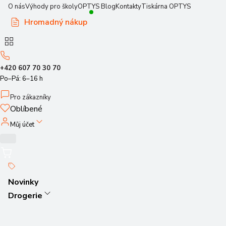
O nás
Výhody pro školy
OPTYS Blog
Kontakty
Tiskárna OPTYS
Hromadný nákup
+420 607 70 30 70
Po–Pá: 6–16 h
Pro zákazníky
Oblíbené
Můj účet
Novinky
Drogerie