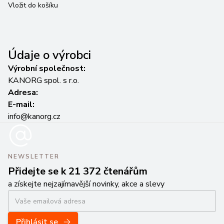
Vložit do košíku
Vl
Údaje o výrobci
Výrobní společnost:
KANORG spol. s r.o.
Adresa:
E-mail:
info@kanorg.cz
NEWSLETTER
Přidejte se k 21 372 čtenářům
a získejte nejzajímavější novinky, akce a slevy
Přihlásit se