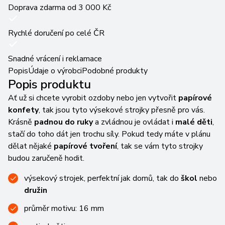
Doprava zdarma od 3 000 Kč
Rychlé doručení po celé ČR
Snadné vrácení i reklamace
Popis
Údaje o výrobci
Podobné produkty
Popis produktu
Ať už si chcete vyrobit ozdoby nebo jen vytvořit
papírové
konfety
, tak jsou tyto výsekové strojky přesně pro vás.
Krásně
padnou do ruky
a zvládnou je ovládat i
malé děti
,
stačí do toho dát jen trochu síly. Pokud tedy máte v plánu
dělat nějaké
papírové tvoření
, tak se vám tyto strojky
budou zaručeně hodit.
výsekový strojek, perfektní jak domů, tak do
škol
nebo
družin
průměr motivu: 16 mm