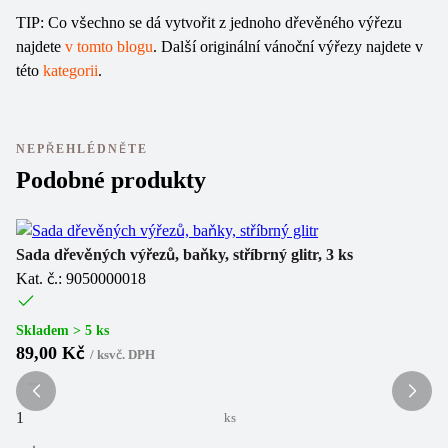
TIP: Co všechno se dá vytvořit z jednoho dřevěného výřezu
najdete
v tomto blogu
. Další originální vánoční výřezy najdete v
této
kategorii
.
NEPŘEHLÉDNĚTE
Podobné produkty
Sada dřevěných výřezů, baňky, stříbrný glitr, 3 ks
Sa
Kat. č.: 9050000018
Ka
Skladem > 5 ks
Sk
89,00 Kč
8
/
ks
vč. DPH
ks