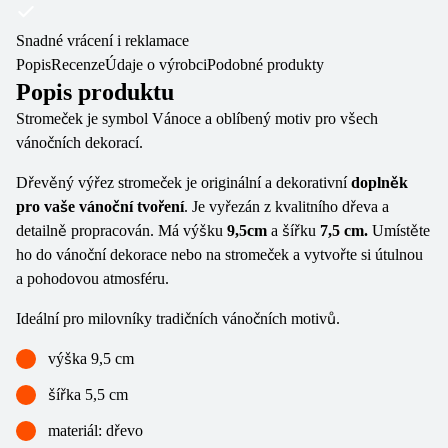
Snadné vrácení i reklamace
Popis
Recenze
Údaje o výrobci
Podobné produkty
Popis produktu
Stromeček je symbol Vánoce a oblíbený motiv pro všech
vánočních dekorací.
Dřevěný výřez stromeček je originální a dekorativní
doplněk
pro vaše vánoční tvoření
. Je vyřezán z kvalitního dřeva a
detailně propracován. Má výšku
9,5cm
a šířku
7,5 cm.
Umístěte
ho do vánoční dekorace nebo na stromeček a vytvořte si útulnou
a pohodovou atmosféru.
Ideální pro milovníky tradičních vánočních motivů.
výška 9,5 cm
šířka 5,5 cm
materiál: dřevo