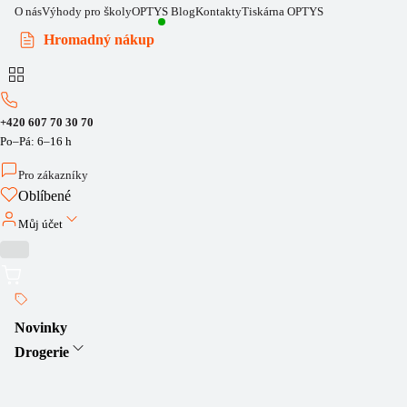
O nás
Výhody pro školy
OPTYS Blog
Kontakty
Tiskárna OPTYS
Hromadný nákup
+420 607 70 30 70
Po–Pá: 6–16 h
Pro zákazníky
Oblíbené
Můj účet
Novinky
Drogerie