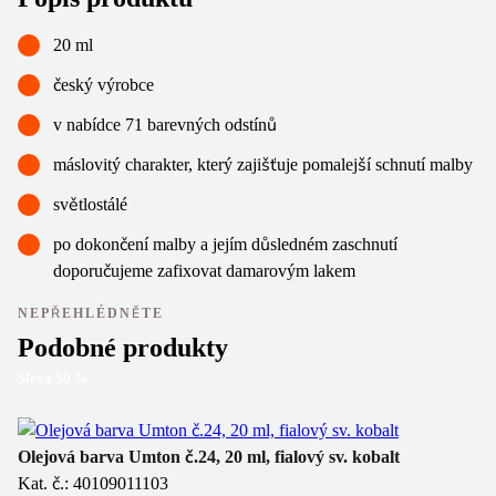
20 ml
český výrobce
v nabídce 71 barevných odstínů
máslovitý charakter, který zajišťuje pomalejší schnutí malby
světlostálé
po dokončení malby a jejím důsledném zaschnutí
doporučujeme zafixovat damarovým lakem
NEPŘEHLÉDNĚTE
Podobné produkty
Sleva
50
%
So
Olejová barva Umton č.24, 20 ml, fialový sv. kobalt
Ka
Kat. č.: 40109011103