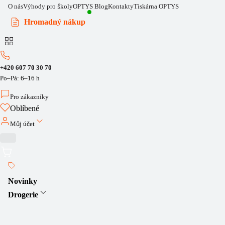
O nás
Výhody pro školy
OPTYS Blog
Kontakty
Tiskárna OPTYS
Hromadný nákup
+420 607 70 30 70
Po–Pá: 6–16 h
Pro zákazníky
Oblíbené
Můj účet
Novinky
Drogerie