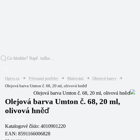
Optys.cz
Výtvarné potřeby
Malování
Olejové barvy
Olejová barva Umton č. 68, 20 ml, olivová hněď
Olejová barva Umton č. 68, 20 ml,
olivová hněď
Sleva
30
%
Katalogové číslo:
4010901220
EAN:
8591166006828