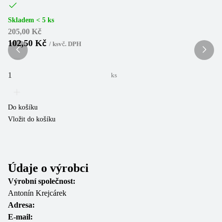
Sk
5
Skladem < 5 ks
205,00 Kč
102,50 Kč
/
ks
vč. DPH
ks
Do
Vl
Do košíku
Vložit do košíku
Údaje o výrobci
Výrobní společnost:
Antonín Krejcárek
Adresa:
E-mail: