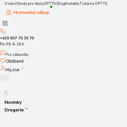
O nás
Výhody pro školy
OPTYS Blog
Kontakty
Tiskárna OPTYS
Hromadný nákup
+420 607 70 30 70
Po–Pá: 6–16 h
Pro zákazníky
Oblíbené
Můj účet
Novinky
Drogerie