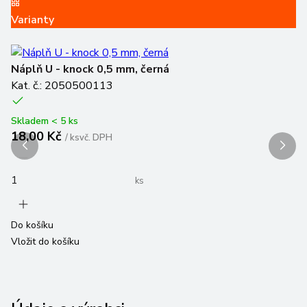
Sl
Varianty
N
Náplň U - knock 0,5 mm, černá
Ka
Kat. č.: 2050500113
Sk
1
Skladem < 5 ks
18,00 Kč
7
/
ks
vč. DPH
ks
Do košíku
Do
Vložit do košíku
Vl