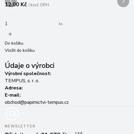
12,00 Kč
1
/
ks
vč. DPH
ks
Do košíku
Do
Vložit do košíku
Vl
Údaje o výrobci
Výrobní společnost:
TEMPUS, s. r. o.
Adresa:
E-mail:
obchod@papirnictvi-tempus.cz
NEWSLETTER