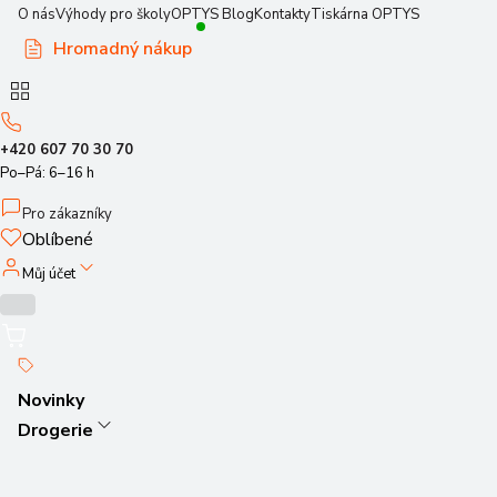
O nás
Výhody pro školy
OPTYS Blog
Kontakty
Tiskárna OPTYS
Hromadný nákup
+420 607 70 30 70
Po–Pá: 6–16 h
Pro zákazníky
Oblíbené
Můj účet
Novinky
Drogerie