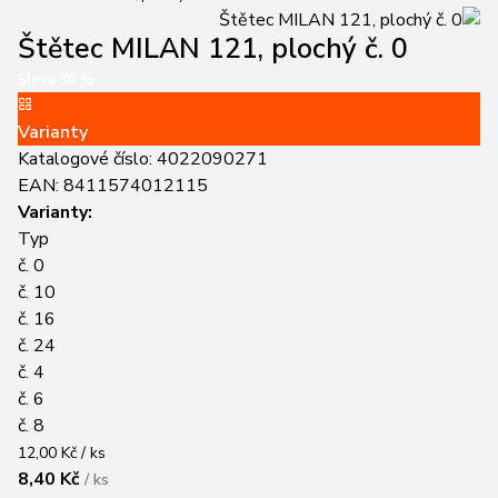
Štětec MILAN 121, plochý č. 0
Sleva
30
%
Varianty
Katalogové číslo:
4022090271
EAN:
8411574012115
Varianty:
Typ
č. 0
č. 10
č. 16
č. 24
č. 4
č. 6
č. 8
12,00 Kč / ks
8,40 Kč
/
ks