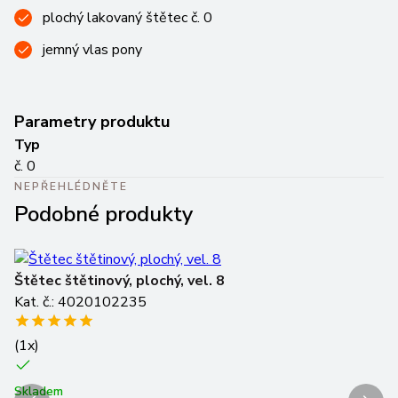
plochý lakovaný štětec č. 0
jemný vlas pony
Parametry produktu
Typ
č. 0
NEPŘEHLÉDNĚTE
Podobné produkty
Štětec štětinový, plochý, vel. 8
Št
Kat. č.: 4020102235
Ka
(
1
x)
(
2
Skladem
Sk