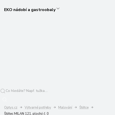
EKO nádobí a gastroobaly
Optys.cz
Výtvarné potřeby
Malování
Štětce
Štětec MILAN 121, plochý č. 0