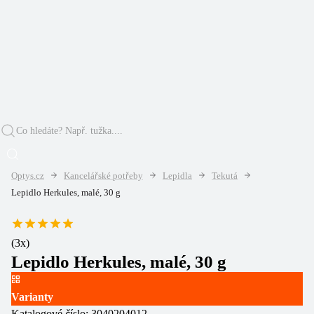
Optys.cz
Kancelářské potřeby
Lepidla
Tekutá
Lepidlo Herkules, malé, 30 g
(
3
x)
Lepidlo Herkules, malé, 30 g
Varianty
Katalogové číslo:
3040204012