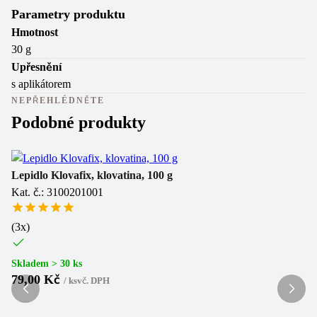
Parametry produktu
Hmotnost
30 g
Upřesnění
s aplikátorem
NEPŘEHLÉDNĚTE
Podobné produkty
Ne
Lepidlo Klovafix, klovatina, 100 g
Kat. č.: 3100201001
Le
Ka
(
3
x)
(
3
Skladem > 30 ks
79,00 Kč
/
ks
vč. DPH
Sk
1