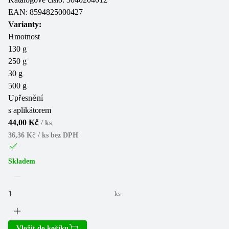
EAN:
8594825000427
Varianty:
Hmotnost
130 g
250 g
30 g
500 g
Upřesnění
s aplikátorem
44,00 Kč
/
ks
36,36 Kč / ks
bez DPH
Skladem
ks
Vložit do košíku