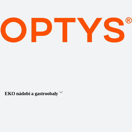
EKO nádobí a gastroobaly