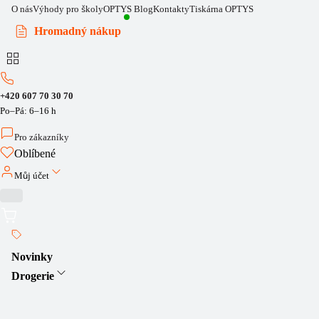
O nás
Výhody pro školy
OPTYS Blog
Kontakty
Tiskárna OPTYS
Hromadný nákup
+420 607 70 30 70
Po–Pá: 6–16 h
Pro zákazníky
Oblíbené
Můj účet
Novinky
Drogerie