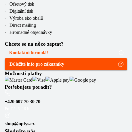
Ofsetový tisk
Digitální tisk
Výroba eko obalů
Direct mailing
Hromadné objednávky
Chcete se na něco zeptat?
Kontaktní formulář
Důležité info pro zákazníky
Možnosti platby
Potřebujete poradit?
+420 607 70 30 70
Po–Pá: 6–16 h
shop@optys.cz
Sledujte nás