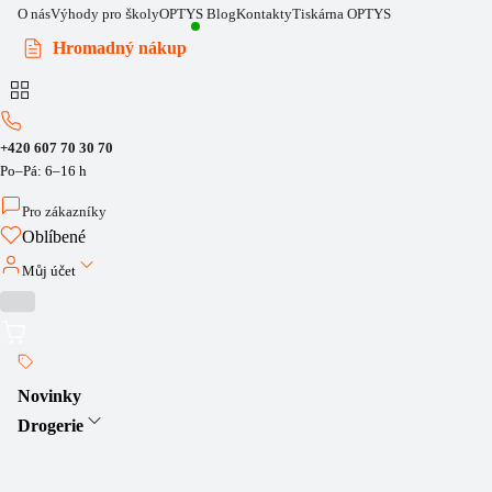
O nás
Výhody pro školy
OPTYS Blog
Kontakty
Tiskárna OPTYS
Hromadný nákup
+420 607 70 30 70
Po–Pá: 6–16 h
Pro zákazníky
Oblíbené
Můj účet
Novinky
Drogerie