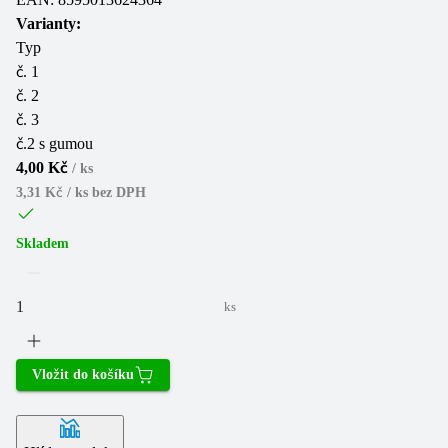
Varianty:
Typ
č. 1
č. 2
č. 3
č.2 s gumou
4,00 Kč
/
ks
3,31 Kč / ks
bez DPH
Skladem
ks
Vložit do košíku