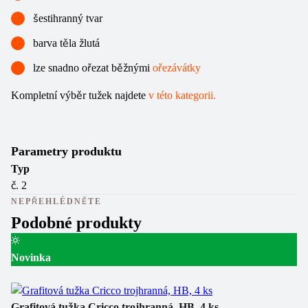
šestihranný tvar
barva těla žlutá
lze snadno ořezat běžnými
ořezávátky
Kompletní výběr tužek najdete
v této kategorii.
Parametry produktu
Typ
č. 2
NEPŘEHLÉDNĚTE
Podobné produkty
Novinka
Tu
Ka
Grafitová tužka Cricco trojhranná, HB, 4 ks