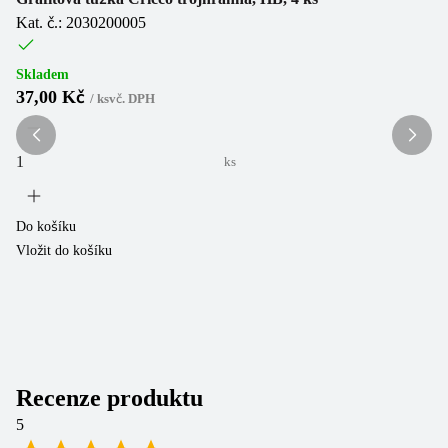
Kat. č.: 2030200005
Sk
1
Skladem
37,00 Kč
/
ks
vč. DPH
ks
Do
Vl
Do košíku
Vložit do košíku
Recenze produktu
5