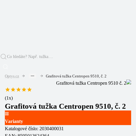
Optys.cz
Grafitová tužka Centropen 9510, č. 2
(
1
x)
Grafitová tužka Centropen 9510, č. 2
Varianty
Katalogové číslo:
2030400031
EAN:
8595013624364