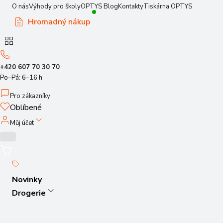
O nás
Výhody pro školy
OPTYS Blog
Kontakty
Tiskárna OPTYS
Hromadný nákup
+420 607 70 30 70
Po–Pá: 6–16 h
Pro zákazníky
Oblíbené
Můj účet
Novinky
Drogerie