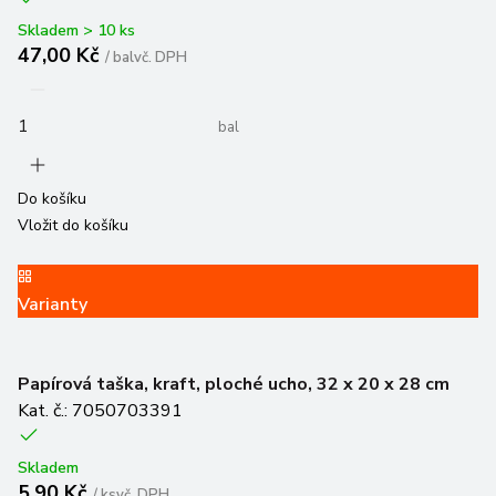
Skladem > 10 ks
47,00 Kč
/
bal
vč. DPH
bal
Do košíku
Vložit do košíku
Varianty
Papírová taška, kraft, ploché ucho, 32 x 20 x 28 cm
Kat. č.: 7050703391
Skladem
5,90 Kč
/
ks
vč. DPH