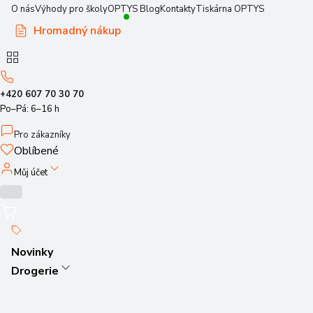
O nás
Výhody pro školy
OPTYS Blog
Kontakty
Tiskárna OPTYS
Hromadný nákup
+420 607 70 30 70
Po–Pá: 6–16 h
Pro zákazníky
Oblíbené
Můj účet
Novinky
Drogerie