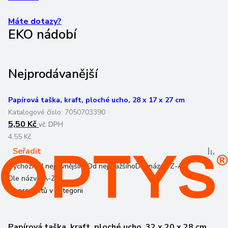
Máte dotazy?
EKO nádobí
Nejprodávanější
Papírová taška, kraft, ploché ucho, 28 x 17 x 27 cm
Katalogové číslo:
7050703390
5,50 Kč
vč. DPH
4,55 Kč
Seřadit
Výchozí
Od nejlevnějšího
Od nejdražšího
Dle názvu Z-A
Dle názvu A-Z
11
produktů v kategorii
Papírová taška, kraft, ploché ucho, 32 x 20 x 28 cm,