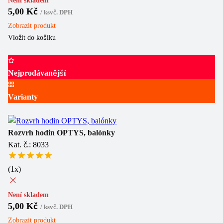
Není skladem
5,00 Kč
/
ks
vč. DPH
Zobrazit
produkt
Vložit do košíku
Nejprodávanější
Varianty
Rozvrh hodin OPTYS, balónky
Kat. č.: 8033
(
1
x)
Není skladem
5,00 Kč
/
ks
vč. DPH
Zobrazit
produkt