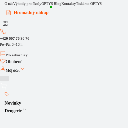
O nás
Výhody pro školy
OPTYS Blog
Kontakty
Tiskárna OPTYS
Hromadný nákup
+420 607 70 30 70
Po–Pá: 6–16 h
Pro zákazníky
Oblíbené
Můj účet
Novinky
Drogerie