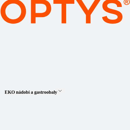
EKO nádobí a gastroobaly