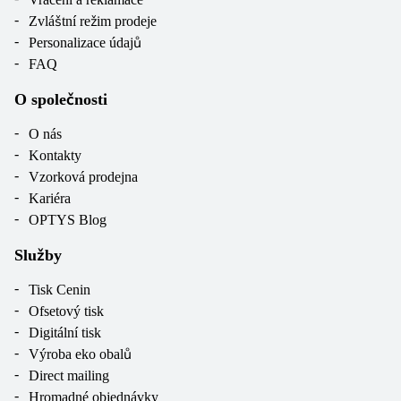
Zvláštní režim prodeje
Personalizace údajů
FAQ
O společnosti
O nás
Kontakty
Vzorková prodejna
Kariéra
OPTYS Blog
Služby
Tisk Cenin
Ofsetový tisk
Digitální tisk
Výroba eko obalů
Direct mailing
Hromadné objednávky