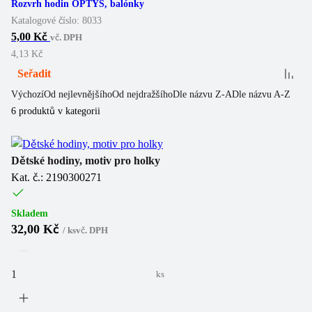
Rozvrh hodin OPTYS, balónky
Katalogové číslo:
8033
5,00 Kč
vč. DPH
4,13 Kč
Seřadit
Výchozí
Od nejlevnějšího
Od nejdražšího
Dle názvu Z-A
Dle názvu A-Z
6
produktů v kategorii
Dětské hodiny, motiv pro holky
Kat. č.: 2190300271
Skladem
32,00 Kč
/
ks
vč. DPH
ks