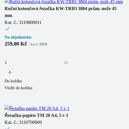
Ruční kotoučová řezačka KW-TRIO 3804 prům. nože 45
mm
Kat. č.: 3110800011
Na objednávku
259,00 Kč
/
ks
vč. DPH
ks
Do košíku
Vložit do košíku
Řezačka papíru TM 20 A4, 5 v 1
Kat. č.: 3110700009