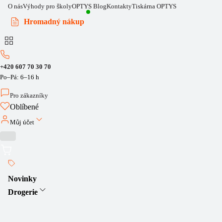
O nás
Výhody pro školy
OPTYS Blog
Kontakty
Tiskárna OPTYS
Hromadný nákup
+420 607 70 30 70
Po–Pá: 6–16 h
Pro zákazníky
Oblíbené
Můj účet
Novinky
Drogerie