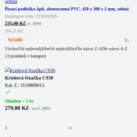
Řezací podložka Apli, oboustranná PVC, 450 x 300 x 2 mm, zelená
Katalogové číslo:
2150102005
235,00 Kč
vč. DPH
194,21 Kč
Seřadit
Výchozí
Od nejlevnějšího
Od nejdražšího
Dle názvu Z-A
Dle názvu A-Z
13
produktů v kategorii
Kruhová řezačka C930
Kat. č.: 3110800012
Skladem > 5 ks
279,00 Kč
/
ks
vč. DPH
ks