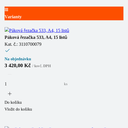
Varianty
Páková řezačka 533, A4, 15 listů
Kat. č.: 3110700079
Na objednávku
3 420,00 Kč
/
ks
vč. DPH
ks
Do košíku
Vložit do košíku