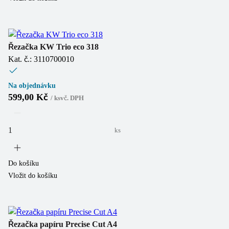
Řezačka KW Trio eco 318
Kat. č.: 3110700010
Na objednávku
599,00 Kč
/
ks
vč. DPH
ks
Do košíku
Vložit do košíku
Řezačka papíru Precise Cut A4