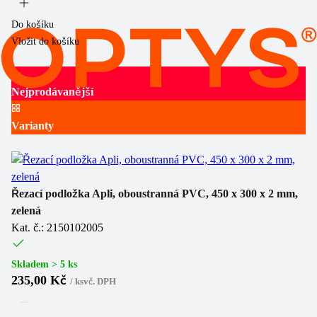
Do košíku
Vložit do košíku
Nejprodávanější
Varianty
Řezací podložka Apli, oboustranná PVC, 450 x 300 x 2 mm,
zelená
Kat. č.: 2150102005
Skladem > 5 ks
235,00 Kč
/
ks
vč. DPH