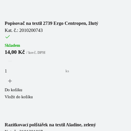
Popisovač na textil 2739 Ergo Centropen, žlutý
Kat. č.: 2010200743
Skladem
14,00 Kč
/
ks
vč. DPH
ks
Do košíku
Vložit do košíku
Razítkovací polštářek na textil Aladine, zelený