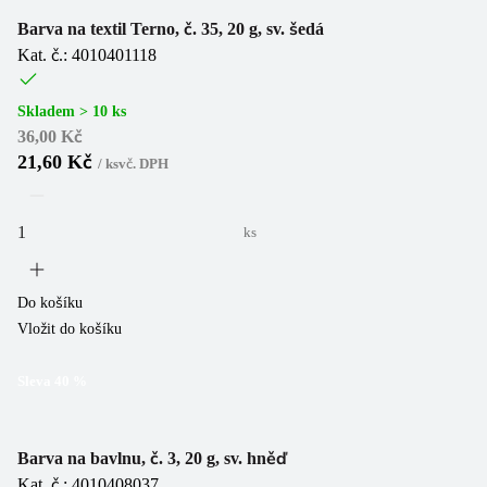
Barva na textil Terno, č. 35, 20 g, sv. šedá
Kat. č.: 4010401118
Skladem > 10 ks
36,00 Kč
21,60 Kč
/
ks
vč. DPH
ks
Do košíku
Vložit do košíku
Sleva
40
%
Barva na bavlnu, č. 3, 20 g, sv. hněď
Kat. č.: 4010408037