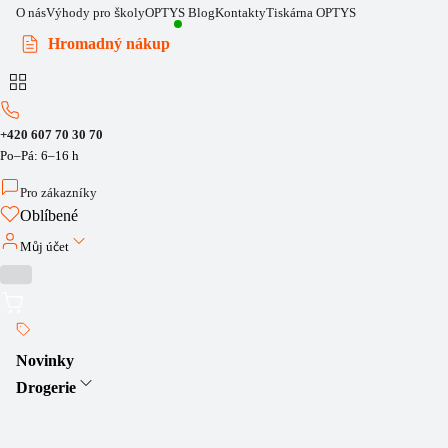
O nás
Výhody pro školy
OPTYS Blog
Kontakty
Tiskárna OPTYS
Hromadný nákup
+420 607 70 30 70
Po–Pá: 6–16 h
Pro zákazníky
Oblíbené
Můj účet
Novinky
Drogerie