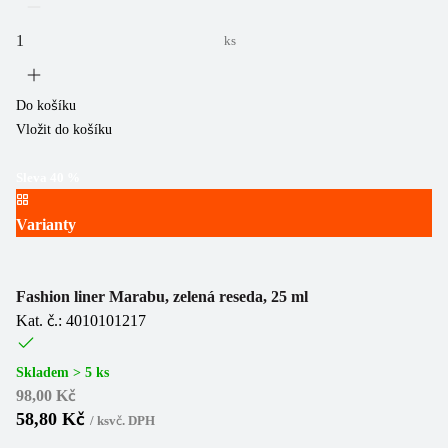
ks
Do košíku
Vložit do košíku
Sleva
40
%
Varianty
Fashion liner Marabu, zelená reseda, 25 ml
Kat. č.: 4010101217
Skladem > 5 ks
98,00 Kč
58,80 Kč
/
ks
vč. DPH