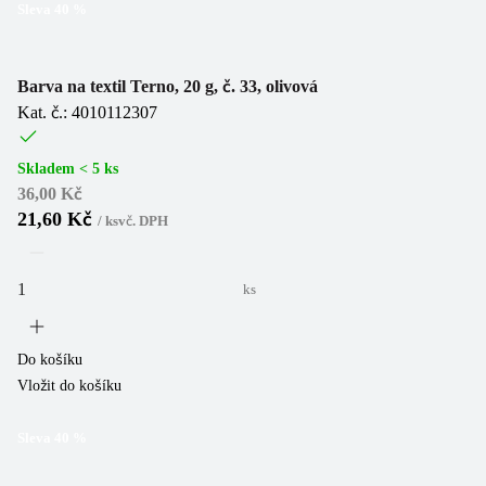
Sleva
40
%
Barva na textil Terno, 20 g, č. 33, olivová
Kat. č.: 4010112307
Skladem < 5 ks
36,00 Kč
21,60 Kč
/
ks
vč. DPH
ks
Do košíku
Vložit do košíku
Sleva
40
%