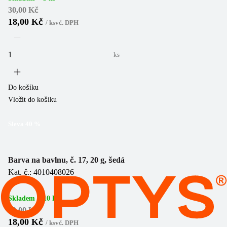
30,00 Kč
18,00 Kč
/
ks
vč. DPH
ks
Do košíku
Vložit do košíku
Sleva
40
%
Barva na bavlnu, č. 17, 20 g, šedá
Kat. č.: 4010408026
Skladem > 10 ks
30,00 Kč
18,00 Kč
/
ks
vč. DPH