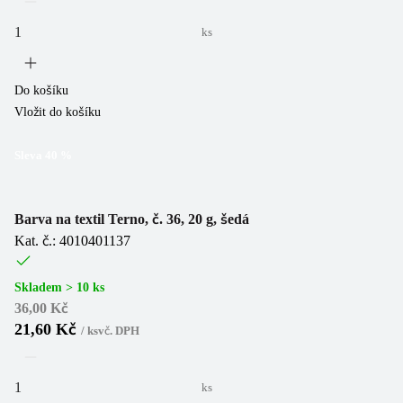
ks
Do košíku
Vložit do košíku
Sleva
40
%
Barva na textil Terno, č. 36, 20 g, šedá
Kat. č.: 4010401137
Skladem > 10 ks
36,00 Kč
21,60 Kč
/
ks
vč. DPH
ks