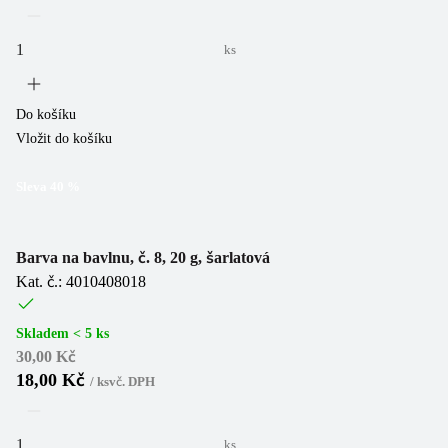
ks
Do košíku
Vložit do košíku
Sleva
40
%
Barva na bavlnu, č. 8, 20 g, šarlatová
Kat. č.: 4010408018
Skladem < 5 ks
30,00 Kč
18,00 Kč
/
ks
vč. DPH
ks