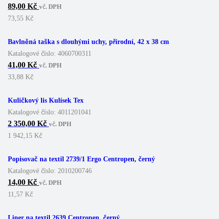
89,00 Kč
vč. DPH
73,55 Kč
Bavlněná taška s dlouhými uchy, přírodní, 42 x 38 cm
Katalogové číslo:
4060700311
41,00 Kč
vč. DPH
33,88 Kč
Kuličkový lis Kulísek Tex
Katalogové číslo:
4011201041
2 350,00 Kč
vč. DPH
1 942,15 Kč
Popisovač na textil 2739/1 Ergo Centropen, černý
Katalogové číslo:
2010200746
14,00 Kč
vč. DPH
11,57 Kč
Liner na textil 2639 Centropen, černý