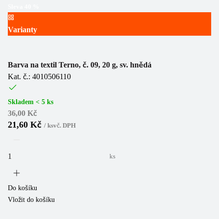
Sleva
40
%
Varianty
Barva na textil Terno, č. 09, 20 g, sv. hnědá
Kat. č.: 4010506110
Skladem < 5 ks
36,00 Kč
21,60 Kč
/
ks
vč. DPH
ks
Do košíku
Vložit do košíku