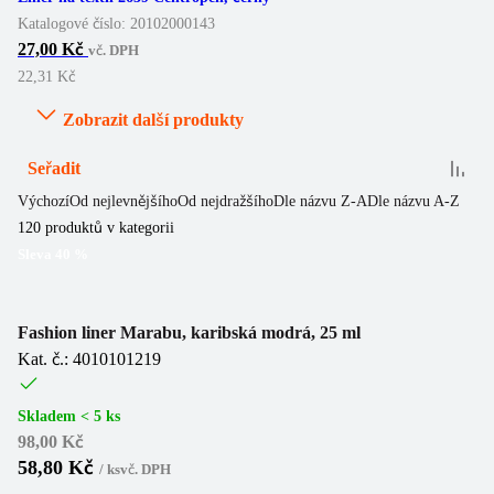
Katalogové číslo:
20102000143
27,00 Kč
vč. DPH
22,31 Kč
Zobrazit další produkty
Seřadit
Výchozí
Od nejlevnějšího
Od nejdražšího
Dle názvu Z-A
Dle názvu A-Z
120
produktů v kategorii
Sleva
40
%
Fashion liner Marabu, karibská modrá, 25 ml
Kat. č.: 4010101219
Skladem < 5 ks
98,00 Kč
58,80 Kč
/
ks
vč. DPH