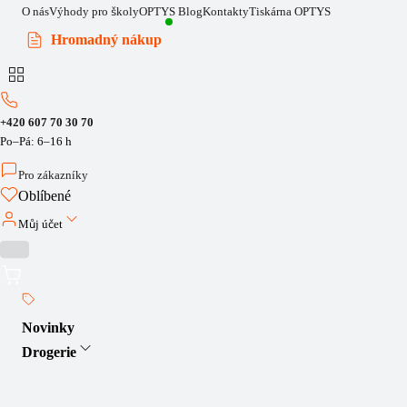
O nás
Výhody pro školy
OPTYS Blog
Kontakty
Tiskárna OPTYS
Hromadný nákup
+420 607 70 30 70
Po–Pá: 6–16 h
Pro zákazníky
Oblíbené
Můj účet
Novinky
Drogerie