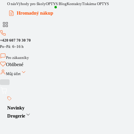
O nás
Výhody pro školy
OPTYS Blog
Kontakty
Tiskárna OPTYS
Hromadný nákup
+420 607 70 30 70
Po–Pá: 6–16 h
Pro zákazníky
Oblíbené
Můj účet
Novinky
Drogerie