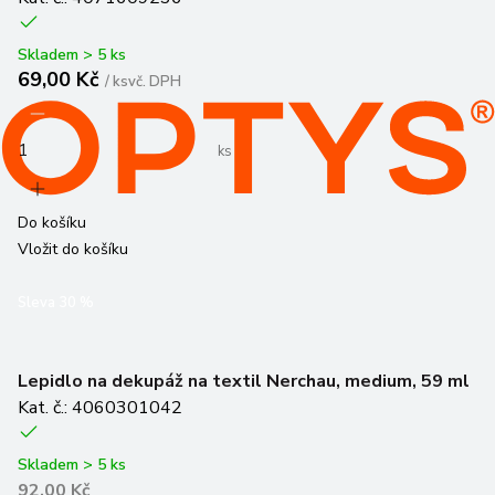
Skladem > 5 ks
69,00 Kč
/
ks
vč. DPH
ks
Do košíku
Vložit do košíku
Sleva
30
%
Lepidlo na dekupáž na textil Nerchau, medium, 59 ml
Kat. č.: 4060301042
Skladem > 5 ks
92,00 Kč
64,40 Kč
/
ks
vč. DPH