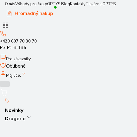
O nás
Výhody pro školy
OPTYS Blog
Kontakty
Tiskárna OPTYS
Hromadný nákup
+420 607 70 30 70
Po–Pá: 6–16 h
Pro zákazníky
Oblíbené
Můj účet
Novinky
Drogerie