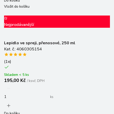
Vložit do košíku
Nejprodávanější
Lepidlo ve spreji, přenosové, 250 ml
Kat. č.: 4060305154
(
1
x)
Skladem < 5 ks
195,00 Kč
/
ks
vč. DPH
ks
Do košíku
Vložit do košíku