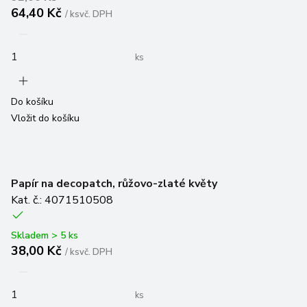
ks
Do košíku
Vložit do košíku
Papír na decopatch, růžovo-zlaté květy
Kat. č.: 4071510508
Skladem > 5 ks
38,00 Kč
/
ks
vč. DPH
ks