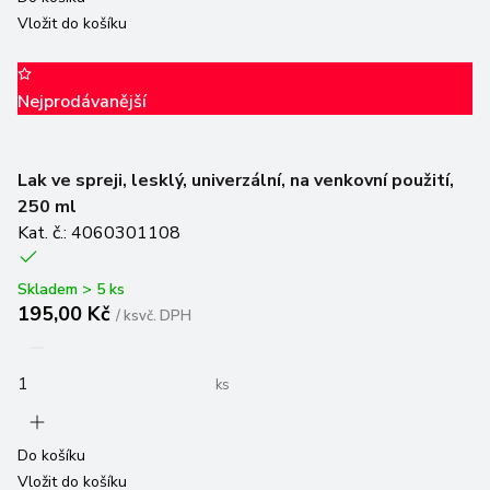
Nejprodávanější
Lak ve spreji, lesklý, univerzální, na venkovní použití,
250 ml
Kat. č.: 4060301108
Skladem > 5 ks
195,00 Kč
/
ks
vč. DPH
ks
Do košíku
Vložit do košíku