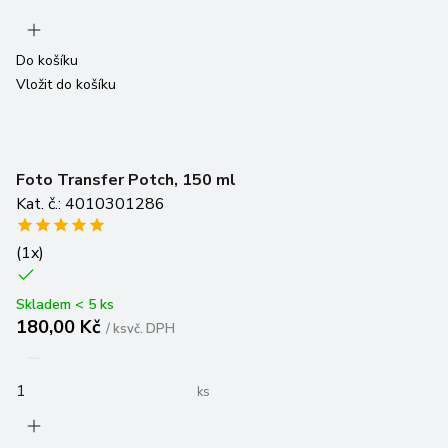
Do košíku
Vložit do košíku
Foto Transfer Potch, 150 ml
Kat. č.: 4010301286
(
1
x)
Skladem < 5 ks
180,00 Kč
/
ks
vč. DPH
ks
Do košíku