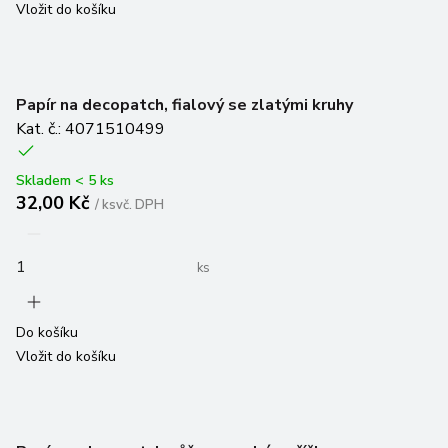
Papír na decopatch, fialový se zlatými kruhy
Kat. č.: 4071510499
Skladem < 5 ks
32,00 Kč
/
ks
vč. DPH
ks
Do košíku
Vložit do košíku
Papír na decopatch, růžovomodrá peříčka