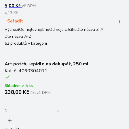
4,13 Kč
Seřadit
Výchozí
Od nejlevnějšího
Od nejdražšího
Dle názvu Z-A
Dle názvu A-Z
52
produktů v kategorii
Art potch, lepidlo na dekupáž, 250 ml
Kat. č.: 4060304011
Skladem > 5 ks
238,00 Kč
/
ks
vč. DPH
ks
Do košíku