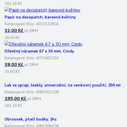
Papír na decopatch, barevné květiny
Katalogové číslo:
4071510504
32,00 Kč
vč. DPH
26,45 Kč
Dřevěný náramek 67 x 30 mm, Cindy
Katalogové číslo:
4071602234
38,00 Kč
vč. DPH
31,40 Kč
Lak ve spreji, lesklý, univerzální, na venkovní použití, 250 ml
Katalogové číslo:
4060301108
195,00 Kč
vč. DPH
161,16 Kč
Ubrousek, ptačí budky, 1ks
Katalogové číslo:
4060305428
5,00 Kč
vč. DPH