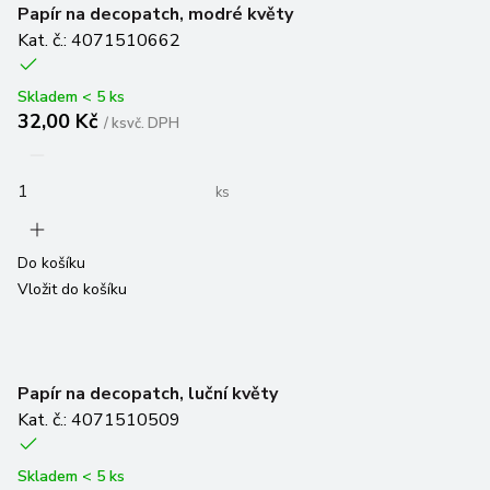
Kat. č.: 4071510662
Skladem < 5 ks
32,00 Kč
/
ks
vč. DPH
ks
Do košíku
Vložit do košíku
Papír na decopatch, luční květy
Kat. č.: 4071510509
Skladem < 5 ks
32,00 Kč
/
ks
vč. DPH