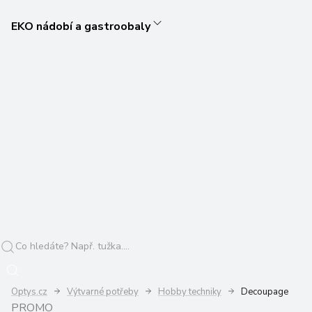
EKO nádobí a gastroobaly
Optys.cz
Výtvarné potřeby
Hobby techniky
Decoupage
PROMO