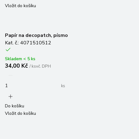
Papír na decopatch, písmo
Kat. č.: 4071510512
Skladem < 5 ks
34,00 Kč
/
ks
vč. DPH
ks
Do košíku
Vložit do košíku
Papír na decopatch, modré květy