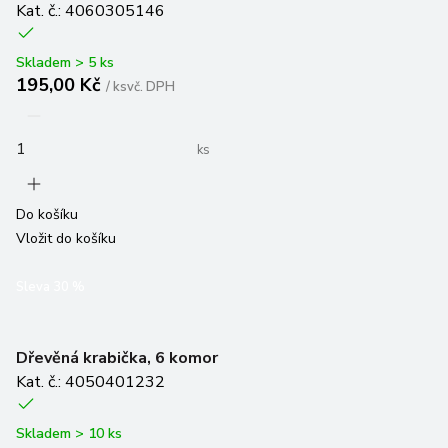
Skladem > 5 ks
195,00 Kč
/
ks
vč. DPH
ks
Do košíku
Vložit do košíku
Sleva
30
%
Dřevěná krabička, 6 komor
Kat. č.: 4050401232
Skladem > 10 ks
269,00 Kč