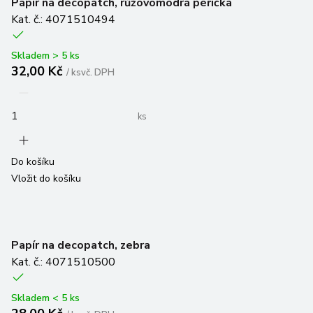
Kat. č.: 4071510494
Skladem > 5 ks
32,00 Kč
/
ks
vč. DPH
ks
Do košíku
Vložit do košíku
Papír na decopatch, zebra
Kat. č.: 4071510500
Skladem < 5 ks
28,00 Kč
/
ks
vč. DPH