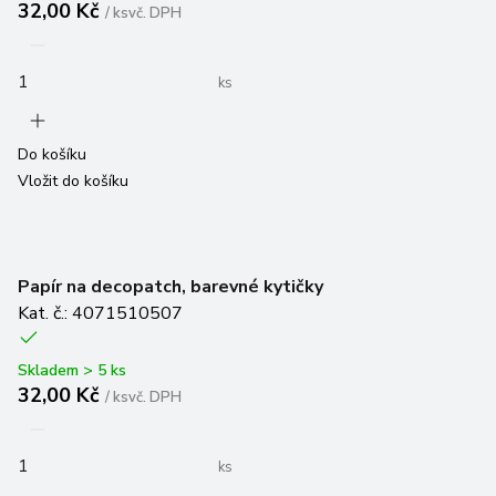
ks
Do košíku
Vložit do košíku
Papír na decopatch, barevné kytičky
Kat. č.: 4071510507
Skladem > 5 ks
32,00 Kč
/
ks
vč. DPH
ks