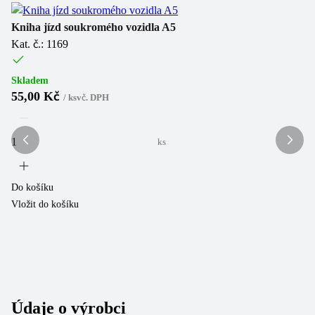
Kniha jízd soukromého vozidla A5
Kn
Kat. č.: 1169
Ka
(
4
Skladem
55,00 Kč
/
ks
vč. DPH
Sk
3
ks
Do košíku
Vložit do košíku
Do
Vl
Údaje o výrobci