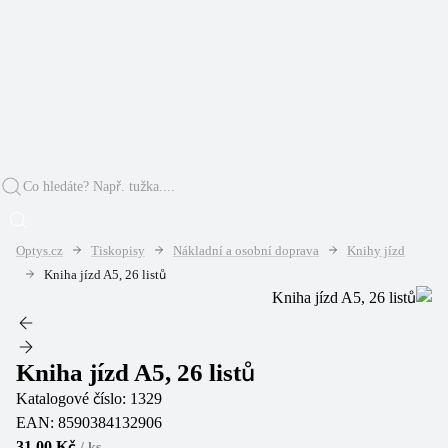
Optys.cz
Tiskopisy
Nákladní a osobní doprava
Knihy jízd
Kniha jízd A5, 26 listů
Kniha jízd A5, 26 listů
Katalogové číslo:
1329
EAN:
8590384132906
31,00 Kč
/
ks