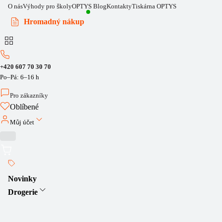
O nás
Výhody pro školy
OPTYS Blog
Kontakty
Tiskárna OPTYS
Hromadný nákup
+420 607 70 30 70
Po–Pá: 6–16 h
Pro zákazníky
Oblíbené
Můj účet
Novinky
Drogerie