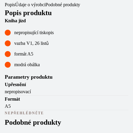
Popis
Údaje o výrobci
Podobné produkty
Popis produktu
Kniha jízd
nepropisující tiskopis
vazba V1, 26 listů
formát A5
modrá obálka
Parametry produktu
Upřesnění
nepropisovací
Formát
A5
NEPŘEHLÉDNĚTE
Podobné produkty