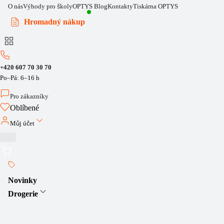
O nás
Výhody pro školy
OPTYS Blog
Kontakty
Tiskárna OPTYS
Hromadný nákup
+420 607 70 30 70
Po–Pá: 6–16 h
Pro zákazníky
Oblíbené
Můj účet
Novinky
Drogerie