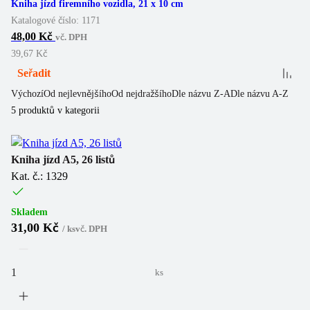
Kniha jízd firemního vozidla, 21 x 10 cm
Katalogové číslo:
1171
48,00 Kč
vč. DPH
39,67 Kč
Seřadit
Výchozí
Od nejlevnějšího
Od nejdražšího
Dle názvu Z-A
Dle názvu A-Z
5
produktů v kategorii
Kniha jízd A5, 26 listů
Kat. č.: 1329
Skladem
31,00 Kč
/
ks
vč. DPH
ks