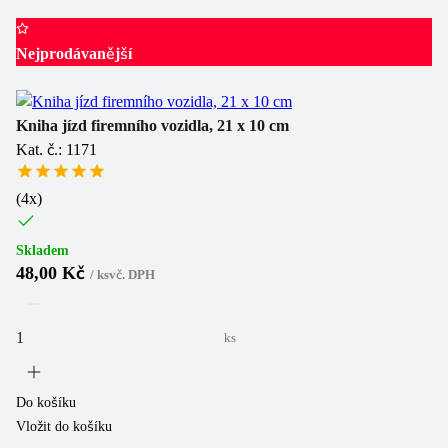
Nejprodávanější
Kniha jízd firemního vozidla, 21 x 10 cm
Kat. č.: 1171
(
4
x)
Skladem
48,00 Kč
/
ks
vč. DPH
ks
Do košíku
Vložit do košíku