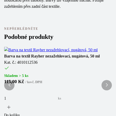
houbičkou přes šablony. Barvy lze vzájemně míchat. Fixujte
zažehlením přes zadní část textilie.
NEPŘEHLÉDNĚTE
Podobné produkty
Barva na textil Rayher nezažehlovací, nugátová, 50 ml
Ba
Kat. č.: 4010112536
Ka
Skladem > 5 ks
Sk
115,00 Kč
1
/
ks
vč. DPH
ks
Do košíku
Do