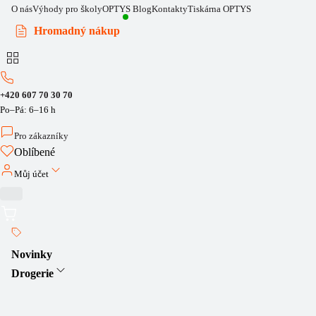
O nás
Výhody pro školy
OPTYS Blog
Kontakty
Tiskárna OPTYS
Hromadný nákup
+420 607 70 30 70
Po–Pá: 6–16 h
Pro zákazníky
Oblíbené
Můj účet
Novinky
Drogerie