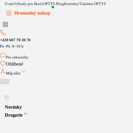
O nás
Výhody pro školy
OPTYS Blog
Kontakty
Tiskárna OPTYS
Hromadný nákup
+420 607 70 30 70
Po–Pá: 6–16 h
Pro zákazníky
Oblíbené
Můj účet
Novinky
Drogerie