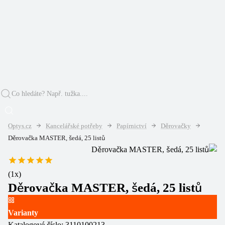
Optys.cz
Kancelářské potřeby
Papírnictví
Děrovačky
Děrovačka MASTER, šedá, 25 listů
(
1
x)
Děrovačka MASTER, šedá, 25 listů
Varianty
Katalogové číslo:
3110100213