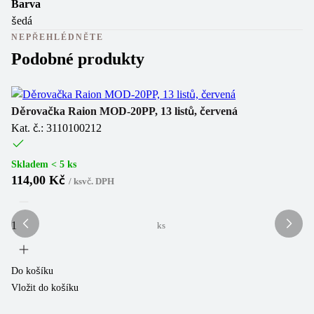
Barva
šedá
NEPŘEHLÉDNĚTE
Podobné produkty
Ne
Děrovačka Raion MOD-20PP, 13 listů, červená
Kat. č.: 3110100212
Dě
Ka
Skladem < 5 ks
114,00 Kč
/
ks
vč. DPH
(
1
ks
Sk
2
Do košíku
Vložit do košíku