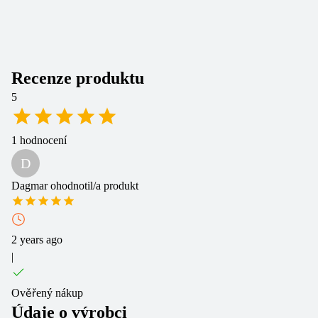
Do
Vl
Recenze produktu
5
1
hodnocení
D
Dagmar
ohodnotil/a produkt
2 years ago
|
Ověřený nákup
Údaje o výrobci