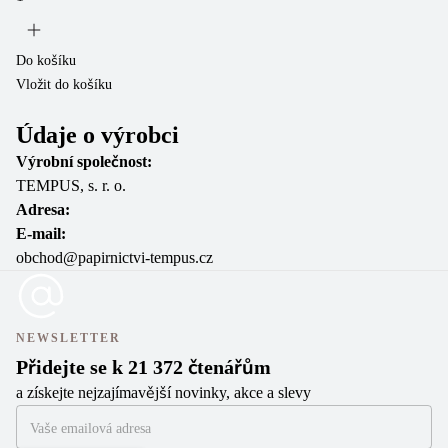
Do
Vl
Do košíku
Vložit do košíku
Údaje o výrobci
Výrobní společnost:
TEMPUS, s. r. o.
Adresa:
E-mail:
obchod@papirnictvi-tempus.cz
NEWSLETTER
Přidejte se k 21 372 čtenářům
a získejte nejzajímavější novinky, akce a slevy