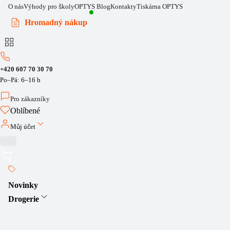
O nás
Výhody pro školy
OPTYS Blog
Kontakty
Tiskárna OPTYS
Hromadný nákup
+420 607 70 30 70
Po–Pá: 6–16 h
Pro zákazníky
Oblíbené
Můj účet
Novinky
Drogerie