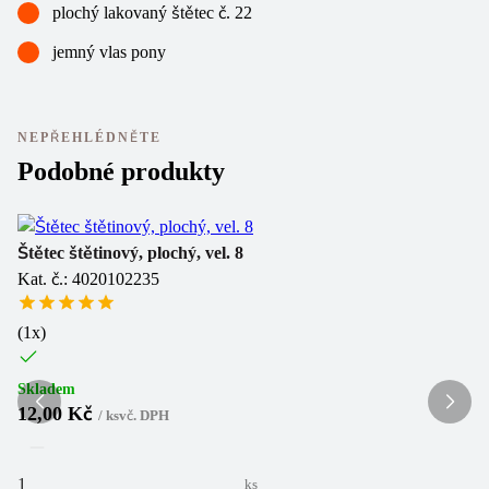
plochý lakovaný štětec č. 22
jemný vlas pony
NEPŘEHLÉDNĚTE
Podobné produkty
Štětec štětinový, plochý, vel. 8
Št
Kat. č.: 4020102235
Ka
(
1
x)
Sk
1
Skladem
12,00 Kč
/
ks
vč. DPH
ks